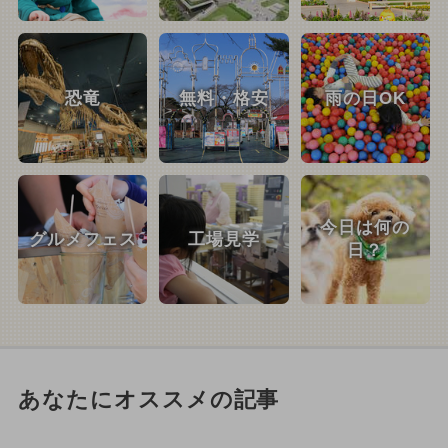
恐竜
無料・格安
雨の日OK
今日は何の
グルメフェス
工場見学
日？
あなたにオススメの記事