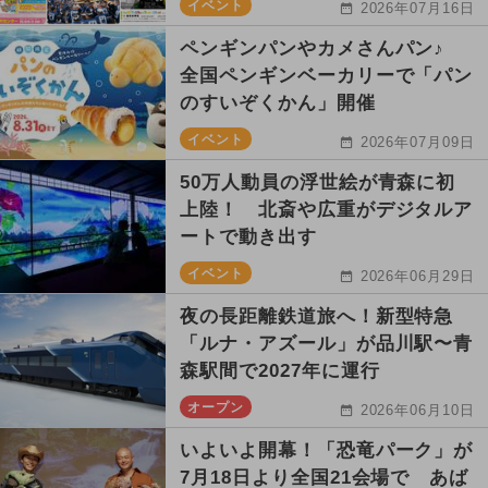
イベント
2026年07月16日
ペンギンパンやカメさんパン♪
全国ペンギンベーカリーで「パン
のすいぞくかん」開催
イベント
2026年07月09日
50万人動員の浮世絵が青森に初
上陸！ 北斎や広重がデジタルア
ートで動き出す
イベント
2026年06月29日
夜の長距離鉄道旅へ！新型特急
「ルナ・アズール」が品川駅〜青
森駅間で2027年に運行
オープン
2026年06月10日
いよいよ開幕！「恐竜パーク」が
7月18日より全国21会場で あば