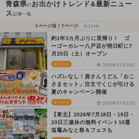
青森県
お出かけトレンド&最新ニュー
の
ス
記事一覧
1ページ目 / 7ページ
全134件
約1年3カ月ぶりに里帰り！ ゴ
ーゴーカレー八戸店が朔日町に7
月25日（土）オープン
イベント
2026年07月24日
ハズレなし！資さんうどん「おこ
さまセット」注文でくじが引ける
夏のキャンペーン開催
イベント
2026年07月23日
【東北】2026年7月18日・19日・
20日三連休の無料イベント10選
塩竈みなと祭＆フェスも