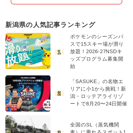
新潟県の人気記事ランキング
ポケモンのシーズンパ
スで15スキー場が滑り
放題！2026-27NSDキ
1
ッズプログラム募集開
始
「SASUKE」の名物エ
リアに小1から挑戦！新
2
潟・ロッテアライリゾ
ートで8月20〜24日開催
全国のSL（蒸気機関
車）に乗れるスポット1
3