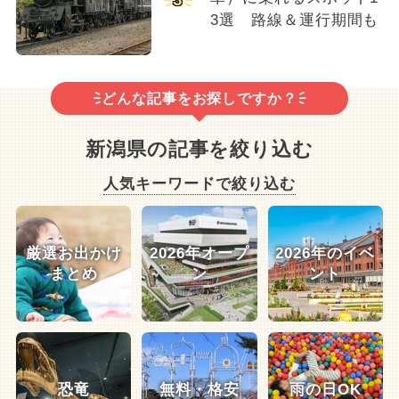
3選 路線＆運行期間も
どんな記事をお探しですか？
新潟県の記事を絞り込む
人気キーワードで絞り込む
厳選お出かけ
2026年オープ
2026年のイベ
まとめ
ン
ント
恐竜
無料・格安
雨の日OK