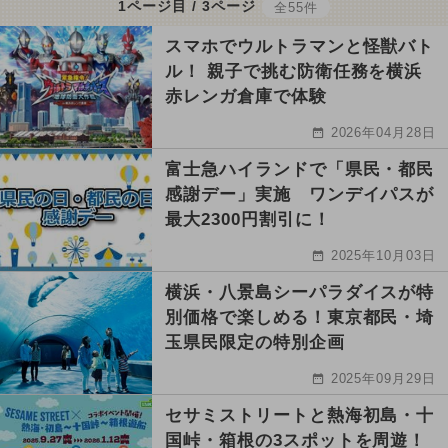
1ページ目 / 3ページ
全55件
スマホでウルトラマンと怪獣バト
ル！ 親子で挑む防衛任務を横浜
赤レンガ倉庫で体験
2026年04月28日
富士急ハイランドで「県民・都民
感謝デー」実施 ワンデイパスが
最大2300円割引に！
2025年10月03日
横浜・八景島シーパラダイスが特
別価格で楽しめる！東京都民・埼
玉県民限定の特別企画
2025年09月29日
セサミストリートと熱海初島・十
国峠・箱根の3スポットを周遊！