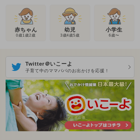
幼児
赤ちゃん
小学生
3歳4歳5歳
0歳1歳2歳
6歳〜
Twitter＠いこーよ
子育て中のママパパのお出かけを応援！