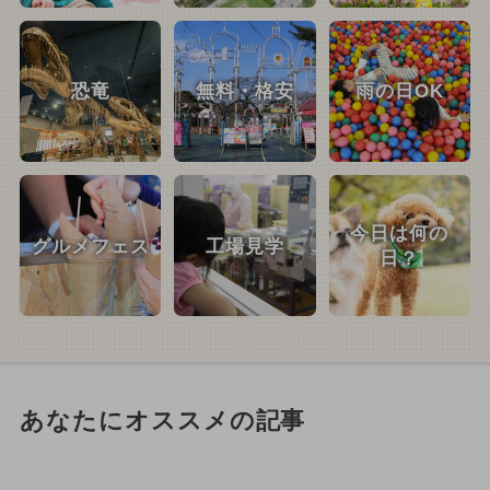
恐竜
無料・格安
雨の日OK
今日は何の
グルメフェス
工場見学
日？
あなたにオススメの記事