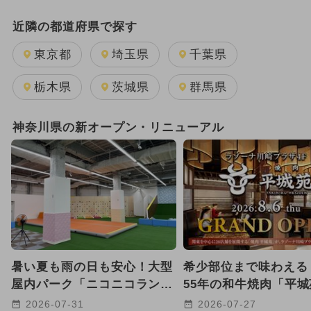
日帰り
キャラクター
雨の日OK
近隣の都道府県で探す
GW(ゴールデンウィーク)
東京都
埼玉県
千葉県
2025年11月のイベント
栃木県
茨城県
群馬県
2026年7月のイベント
神奈川県の新オープン・リニューアル
2025年12月のイベント
2026年1月のイベント
2026年8月のイベント
2026年2月のイベント
暑い夏も雨の日も安心！大型
希少部位まで味わえる
2025年10月のイベント
クリスマス
屋内パーク「ニコニコラン
55年の和牛焼肉「平
ド」が横浜市金沢区にオープ
ラゾーナ川崎プラザに
2024年7月のイベント
2026-07-31
2026-07-27