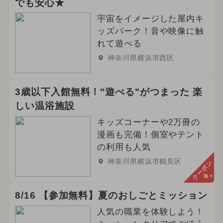
でも安心★
2024年3月のイベント
宇宙をイメージした屋内キ
2024年9月のイベント
グルメフェス
ッズパーク！音や映像に触
れて遊べる
イルミネーション
ワークショップ
神奈川県横浜市西区
2025年2月のイベント
3歳以下入館無料！"遊べる"がつまった 楽
2025年7月のイベント
しい温浴施設
2026年4月のイベント
春休み
キッズコーナーや2万冊の
漫画も完備！個室やテント
2024年12月のイベント
ハロウィン
の利用も人気
神奈川県横浜市鶴見区
クーポン
2024年8月のイベント
2024年10月のイベント
8/16 【参加無料】夏のおしごとミッション
2024年2月のイベント
人気の職業を体験しよう！