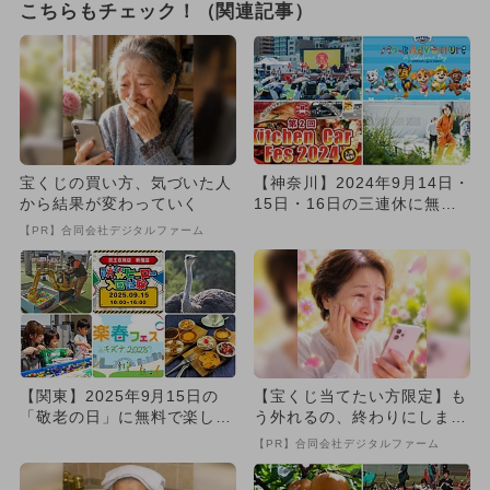
こちらもチェック！（関連記事）
宝くじの買い方、気づいた人
【神奈川】2024年9月14日・
から結果が変わっていく
15日・16日の三連休に無料
で楽しめるイベント1...
【PR】合同会社デジタルファーム
【関東】2025年9月15日の
【宝くじ当てたい方限定】も
「敬老の日」に無料で楽しめ
う外れるの、終わりにしませ
るイベント14選
んか
【PR】合同会社デジタルファーム