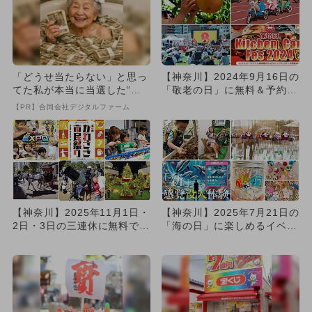
「どうせ当たらない」と思っ
【神奈川】2024年9月16日の
てた私が本当に当選した“買
「敬老の日」に無料＆予約不
い方”がこれ
要で楽しめるイベント7...
【PR】合同会社デジタルファーム
【神奈川】2025年11月1日・
【神奈川】2025年7月21日の
2日・3日の三連休に無料で楽
「海の日」に楽しめるイベン
しめるイベント12選
ト8選 無料イベントも...