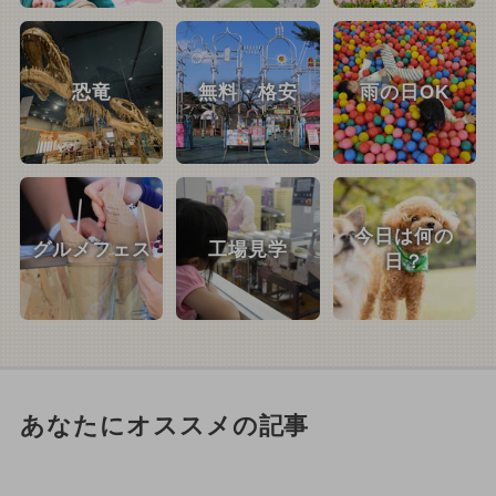
恐竜
無料・格安
雨の日OK
今日は何の
グルメフェス
工場見学
日？
あなたにオススメの記事