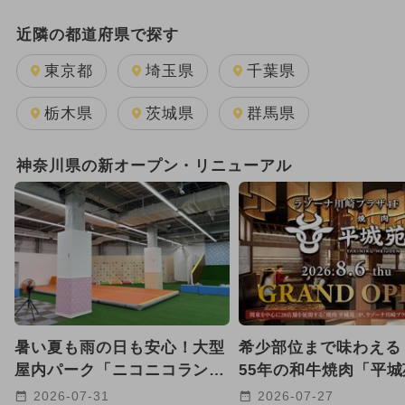
日帰り
キャラクター
雨の日OK
近隣の都道府県で探す
GW(ゴールデンウィーク)
東京都
埼玉県
千葉県
2025年11月のイベント
栃木県
茨城県
群馬県
2026年7月のイベント
神奈川県の新オープン・リニューアル
2025年12月のイベント
2026年1月のイベント
2026年8月のイベント
2026年2月のイベント
暑い夏も雨の日も安心！大型
希少部位まで味わえる
2025年10月のイベント
クリスマス
屋内パーク「ニコニコラン
55年の和牛焼肉「平
ド」が横浜市金沢区にオープ
ラゾーナ川崎プラザに
2024年7月のイベント
2026-07-31
2026-07-27