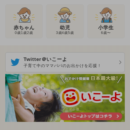
幼児
赤ちゃん
小学生
3歳4歳5歳
0歳1歳2歳
6歳〜
Twitter＠いこーよ
子育て中のママパパのお出かけを応援！