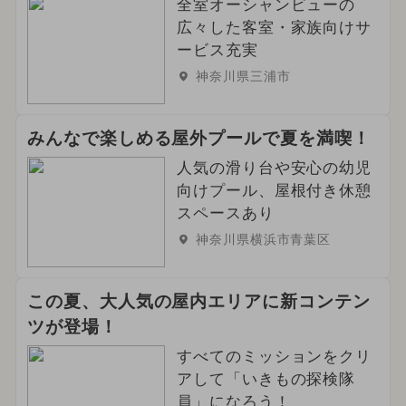
全室オーシャンビューの
2024年6月のイベント
冬休み
広々した客室・家族向けサ
ービス充実
2025年4月のイベント
神奈川県三浦市
2025年1月のイベント
みんなで楽しめる屋外プールで夏を満喫！
2025年5月のイベント
人気の滑り台や安心の幼児
向けプール、屋根付き休憩
スペースあり
神奈川県横浜市青葉区
この夏、大人気の屋内エリアに新コンテン
ツが登場！
すべてのミッションをクリ
アして「いきもの探検隊
員」になろう！