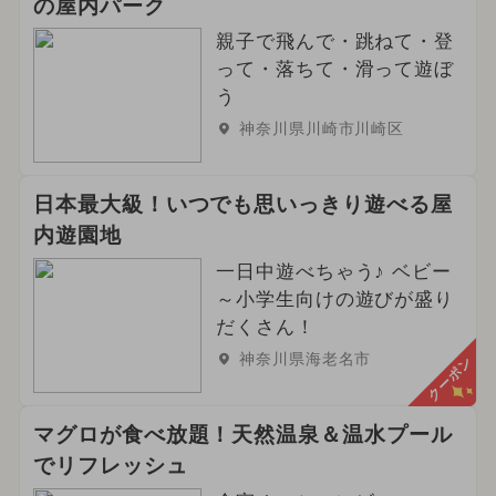
の屋内パーク
2024年3月のイベント
親子で飛んで・跳ねて・登
2024年9月のイベント
グルメフェス
って・落ちて・滑って遊ぼ
う
イルミネーション
ワークショップ
神奈川県川崎市川崎区
2025年2月のイベント
日本最大級！いつでも思いっきり遊べる屋
2025年7月のイベント
内遊園地
2026年4月のイベント
春休み
一日中遊べちゃう♪ ベビー
～小学生向けの遊びが盛り
2024年12月のイベント
ハロウィン
だくさん！
神奈川県海老名市
クーポン
2024年8月のイベント
2024年10月のイベント
マグロが食べ放題！天然温泉＆温水プール
でリフレッシュ
2024年2月のイベント