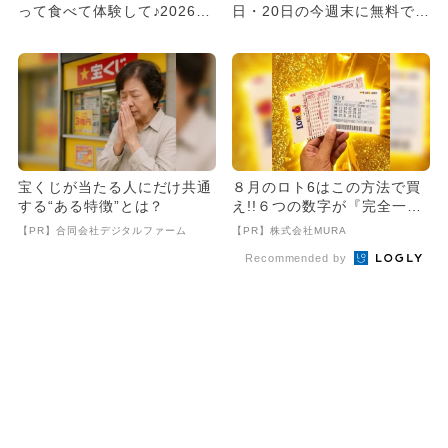
って食べて体験して♪2026年
日・20日の今週末に無料で楽
6月20日・21日開催マ...
しめるイベント12選
宝くじが当たる人にだけ共通
８月のロト6はこの方法で買
する“ある特徴”とは？
え!!６つの数字が『完全一
致』する方法
【PR】合同会社デジタルファーム
【PR】株式会社MURA
Recommended by