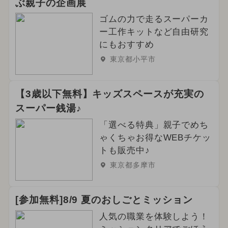
ぶ親子の企画展
イルミネーション
ゴムの力で走るスーパーカ
2026年3月のイベント
ー工作キットなど自由研究
にもおすすめ
2024年2月のイベント
東京都小平市
2026年6月のイベント
【3歳以下無料】キッズスペースが充実の
2025年7月のイベント
スーパー銭湯♪
2026年4月のイベント
「選べる特典」親子でめち
ゃくちゃお得なWEBチケッ
2024年9月のイベント
グルメフェス
トも販売中♪
東京都多摩市
2024年6月のイベント
春休み
冬休み
2025年5月のイベント
[参加無料]8/9 夏のおしごとミッション
2025年1月のイベント
人気の職業を体験しよう！