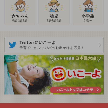
幼児
赤ちゃん
小学生
3歳4歳5歳
0歳1歳2歳
6歳〜
Twitter＠いこーよ
子育て中のママパパのお出かけを応援！