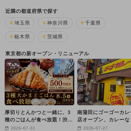
週末イベント関東パック
近隣の都道府県で探す
GW(ゴールデンウィーク)
埼玉県
神奈川県
千葉県
2025年12月のイベント
栃木県
茨城県
2025年11月のイベント
東京都の新オープン・リニューアル
2026年1月のイベント
2024年3月のイベント
2026年8月のイベント
ワークショップ
2026年7月のイベント
クリスマス
厚切りとんかつと一緒に、3
南蒲田にゴーゴーカレ
2024年4月のイベント
種のごはんが食べ放題！渋谷
店オープン、カレーな
駅前に老舗店が都心初上陸
惣菜だけテイクアウト
2024年7月のイベント
2026-07-31
2026-07-27