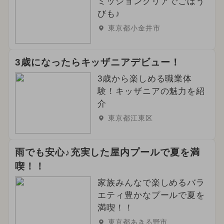
ミッションクリアでごほう
2025年4月のイベント
びも♪
東京都小金井市
夏休み（日帰り）
2024年10月のイベント
アート
3歳になったらキッザニアデビュー！
3歳から楽しめる職業体
2025年9月のイベント
験！キッザニアの魅力を紹
介
東京都江東区
雨でも安心♪充実した屋内プールで夏を満
喫！！
家族みんなで楽しめるバラ
エティ豊かなプールで夏を
満喫！！
東京都あきる野市