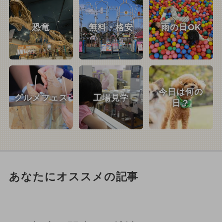
恐竜
無料・格安
雨の日OK
今日は何の
グルメフェス
工場見学
日？
あなたにオススメの記事