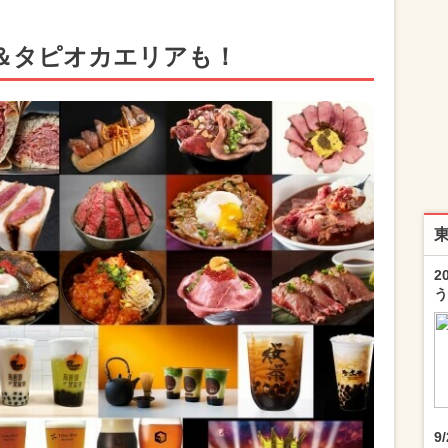
＆タピオカエリアも！
2
う
9