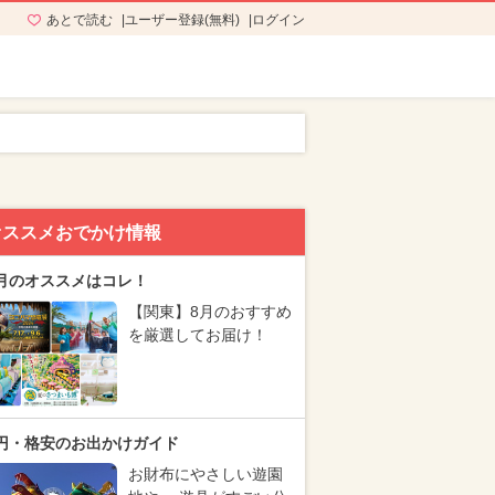
あとで読む
ユーザー登録(無料)
ログイン
オススメおでかけ情報
月のオススメはコレ！
【関東】8月のおすすめ
を厳選してお届け！
円・格安のお出かけガイド
お財布にやさしい遊園