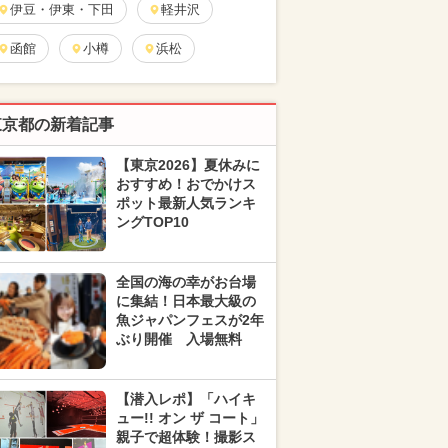
伊豆・伊東・下田
軽井沢
函館
小樽
浜松
東京都の新着記事
【東京2026】夏休みに
おすすめ！おでかけス
ポット最新人気ランキ
ングTOP10
全国の海の幸がお台場
に集結！日本最大級の
魚ジャパンフェスが2年
ぶり開催 入場無料
【潜入レポ】「ハイキ
ュー!! オン ザ コート」
親子で超体験！撮影ス