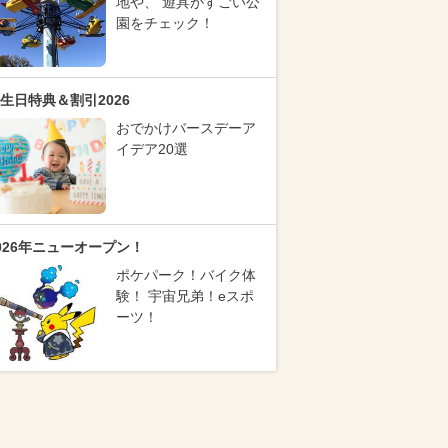
地や、 遊具がすごい公
園をチェック！
生日特典＆割引2026
おでかけバースデーア
イデア20選
026年ニューオープン！
ポケパーク！バイク体
験！ 宇宙兄弟！eスポ
ーツ！