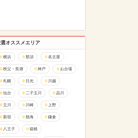
厳選オススメエリア
横浜
那須
名古屋
秩父・長瀞
神戸
お台場
札幌
日光
川越
仙台
二子玉川
品川
立川
川崎
上野
新宿
熱海
鎌倉
八王子
箱根