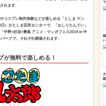
ラ
されます
。
やコスプレ制作体験などが楽しめる「としま マン
〜3日）がとしま区民センターで、「おしりたんてい」
野×杉並×豊島 アニメ・マンガフェス2019 in 中
都
ラルパークで、それぞれ開催されます
。
い
プが無料で楽しめる！
大
森