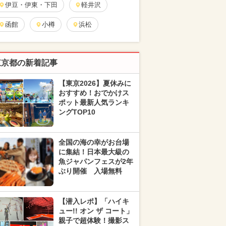
伊豆・伊東・下田
軽井沢
函館
小樽
浜松
東京都の新着記事
【東京2026】夏休みに
おすすめ！おでかけス
ポット最新人気ランキ
ングTOP10
全国の海の幸がお台場
に集結！日本最大級の
魚ジャパンフェスが2年
ぶり開催 入場無料
【潜入レポ】「ハイキ
ュー!! オン ザ コート」
親子で超体験！撮影ス