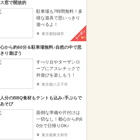
ス窓で開放的
駐車場も7時間無料！多
様な遊具で思いっきり
遊べるよ！
クーポン
東京都稲城市
心から約60分＆駐車場無料♪自然の中で思
きり遊ぼう
すべり台やターザンロ
ープにアスレチックで
外遊びを楽しもう！
東京都八王子市
人分のBBQ食材もテントも込み♪手ぶらで
あそび
面倒な準備や片付けは
一切なし！都心から約6
0分で日帰りOK♪
東京都東大和市