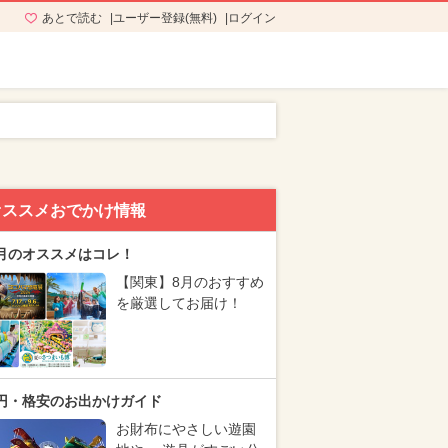
あとで読む
ユーザー登録(無料)
ログイン
オススメおでかけ情報
月のオススメはコレ！
【関東】8月のおすすめ
を厳選してお届け！
円・格安のお出かけガイド
お財布にやさしい遊園