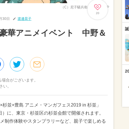
（C）尼子騒兵衛／NHK・NEP
20
0月30日
渡邊晃子
誕
豪華アニメイベント 中野＆
2
る場合がございます。
さい。
並×豊島 アニメ・マンガフェス2019 in 杉並」
日（日）に、東京・杉並区の杉並会館で開催されます。
メ制作体験やスタンプラリーなど、親子で楽しめる