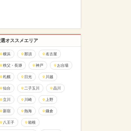
厳選オススメエリア
横浜
那須
名古屋
秩父・長瀞
神戸
お台場
札幌
日光
川越
仙台
二子玉川
品川
立川
川崎
上野
新宿
熱海
鎌倉
八王子
箱根