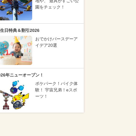
地や、 遊具がすごい公
園をチェック！
生日特典＆割引2026
おでかけバースデーア
イデア20選
026年ニューオープン！
ポケパーク！バイク体
験！ 宇宙兄弟！eスポ
ーツ！