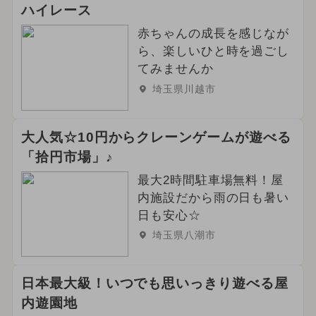
2025年7月のイベント
クリスマス
ハイレース
2024年4月のイベント
赤ちゃんの成長を感じなが
ら、楽しいひと時を過ごし
2024年3月のイベント
てみませんか
埼玉県川越市
2024年5月のイベント
2024年8月のイベント
大人気☆10円からクレーンゲームが遊べる
「拾円市場」♪
2025年4月のイベント
最大2時間駐車場無料！屋
2024年6月のイベント
内施設だから雨の日も暑い
日も安心☆
2025年2月のイベント
埼玉県八潮市
2024年2月のイベント
ハロウィン
日本最大級！いつでも思いっきり遊べる屋
花火
2025年1月のイベント
内遊園地