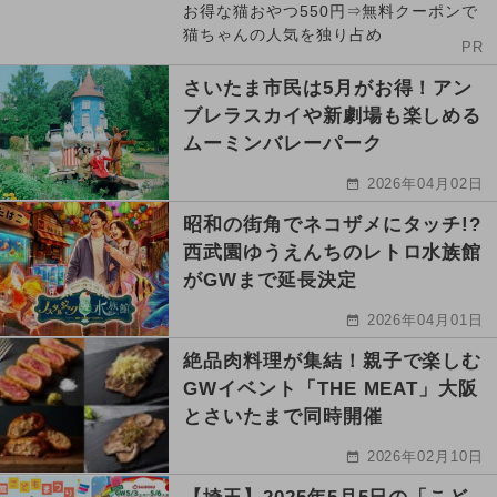
お得な猫おやつ550円⇒無料クーポンで
猫ちゃんの人気を独り占め
PR
さいたま市民は5月がお得！アン
ブレラスカイや新劇場も楽しめる
ムーミンバレーパーク
2026年04月02日
昭和の街角でネコザメにタッチ!?
西武園ゆうえんちのレトロ水族館
がGWまで延長決定
2026年04月01日
絶品肉料理が集結！親子で楽しむ
GWイベント「THE MEAT」大阪
とさいたまで同時開催
2026年02月10日