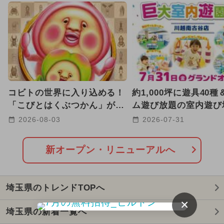
キャラクター
2026年1月のイベント
雨の日OK
2024年7月のイベント
2026年7月のイベント
2025年12月のイベント
コビトの世界に入り込める！
約1,000坪に遊具40
2026年2月のイベント
「こびとはくぶつかん」が埼
ム遊び放題の室内遊び
玉に8/12グランドオープン決
越に 関東初の「MA
2026-08-03
2026-07-31
2026年8月のイベント
定
舗！
2025年10月のイベント
新オープン・リニューアルへ
2026年5月のイベント
埼玉県のトレンドTOPへ
2025年8月のイベント
×
埼玉県の新着一覧へ
2025年9月のイベント