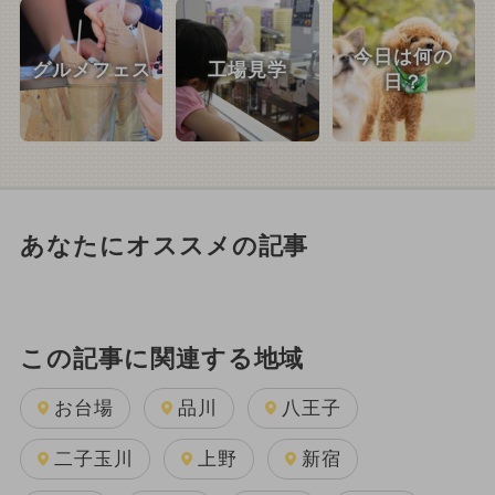
今日は何の
グルメフェス
工場見学
日？
あなたにオススメの記事
この記事に関連する地域
お台場
品川
八王子
二子玉川
上野
新宿