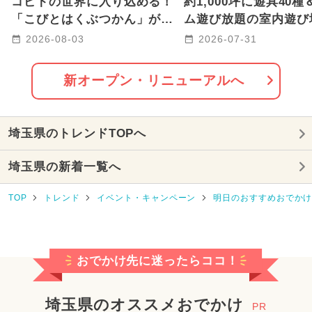
コビトの世界に入り込める！
約1,000坪に遊具40
2026年2月のイベント
「こびとはくぶつかん」が埼
ム遊び放題の室内遊び
玉に8/12グランドオープン決
越に 関東初の「MA
2026-08-03
2026-07-31
2026年8月のイベント
定
舗！
2025年10月のイベント
新オープン・リニューアルへ
2026年5月のイベント
埼玉県のトレンドTOPへ
2025年8月のイベント
埼玉県の新着一覧へ
2025年9月のイベント
TOP
トレンド
イベント・キャンペーン
明日のおすすめおでか
2026年3月のイベント
2026年4月のイベント
おでかけ先に迷ったらココ！
2024年11月のイベント
2024年12月のイベント
埼玉県のオススメおでかけ
PR