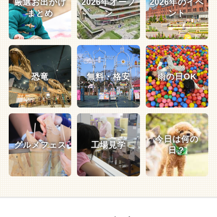
厳選お出かけ
2026年オープ
2026年のイベ
まとめ
ン
ント
恐竜
無料・格安
雨の日OK
今日は何の
グルメフェス
工場見学
日？