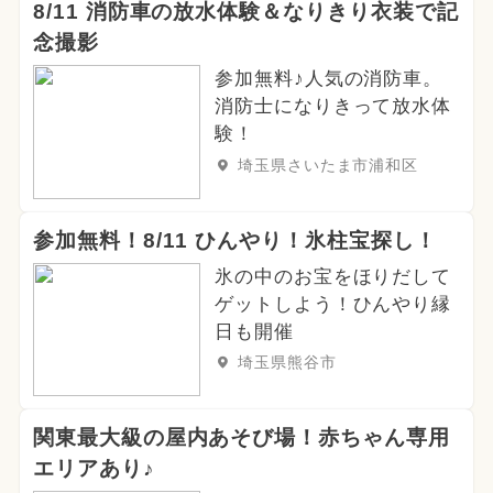
2024年8月のイベント
8/11 消防車の放水体験＆なりきり衣装で記
念撮影
2025年4月のイベント
参加無料♪人気の消防車。
2024年6月のイベント
消防士になりきって放水体
験！
2025年2月のイベント
埼玉県さいたま市浦和区
2024年2月のイベント
ハロウィン
参加無料！8/11 ひんやり！氷柱宝探し！
花火
2025年1月のイベント
氷の中のお宝をほりだして
ゲットしよう！ひんやり縁
都民の日・県民の日・市民の日
日も開催
春休み
2025年6月のイベント
埼玉県熊谷市
関東最大級の屋内あそび場！赤ちゃん専用
エリアあり♪