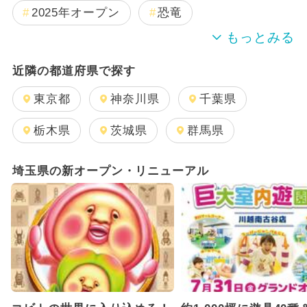
2025年オープン
恐竜
週末イベント関東パック
近隣の都道府県で探す
2024年のイベント
夏休み
東京都
神奈川県
千葉県
2025年11月のイベント
栃木県
茨城県
群馬県
GW(ゴールデンウィーク)
日帰り
埼玉県の新オープン・リニューアル
キャラクター
2026年1月のイベント
雨の日OK
2024年7月のイベント
2026年7月のイベント
2025年12月のイベント