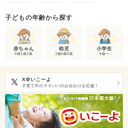
子どもの年齢から探す
幼児
赤ちゃん
小学生
3歳4歳5歳
0歳1歳2歳
6歳〜
X＠いこーよ
子育て中のママパパのお出かけを応援！