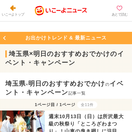
いこーよトップ
あとで読む
お出かけトレンド & 最新ニュース
埼玉県×明日のおすすめおでかけのイ
ベント・キャンペーン
埼玉県
明日のおすすめおでかけ
イベ
×
の
ント・キャンペーン
記事一覧
1ページ目 / 1ページ
全11件
週末10月13日（日）は所沢最大
級の秋祭り「ところざわまつ
り」！山車の曳き廻しに注目