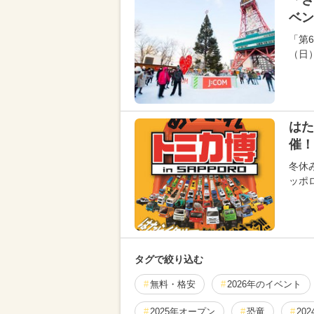
「さ
ベン
「第
（日
はた
催！
冬休
ッポ
タグで絞り込む
無料・格安
2026年のイベント
2025年オープン
恐竜
20