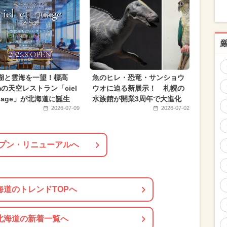
のイベント
冬休み
春休み
クリスマス
月のイベント
2023年12月のイベント
1月のイベント
職業体験
湖と雲海を一望！標高
魚のヒレ・恐竜・サンショウ
mの天空レストラン「ciel
ウオに迫る新展示！ 札幌の
nuage」が北海道に誕生
水族館が開業3周年で大進化
2026-07-09
2026-07-02
プン・リニューアルへ
海道のトレンドTOPへ
北海道の新着一覧へ