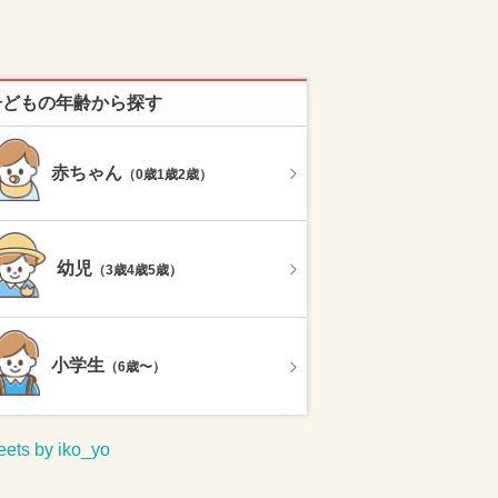
子どもの年齢から探す
赤ちゃん
（0歳1歳2歳）
幼児
（3歳4歳5歳）
小学生
（6歳〜）
ets by iko_yo