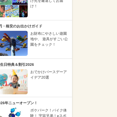
け先を厳選してお届
け！
円・格安のお出かけガイド
お財布にやさしい遊園
地や、 遊具がすごい公
園をチェック！
生日特典＆割引2026
おでかけバースデーア
イデア20選
026年ニューオープン！
ポケパーク！バイク体
験！ 宇宙兄弟！eスポ