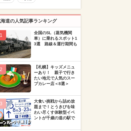
北海道の人気記事ランキング
全国のSL（蒸気機関
1
車）に乗れるスポット1
3選 路線＆運行期間も
【札幌】キッズメニュ
2
ーあり！ 親子で行き
たい地元で人気のスー
プカレー店＜8選＞
大食い挑戦から詰め放
3
題まで！とうきびを味
わい尽くす体験型イベ
ントが千歳の道の駅で