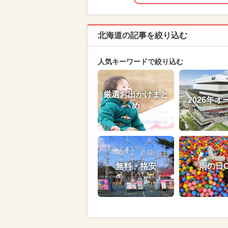
北海道の記事を絞り込む
人気キーワードで絞り込む
厳選お出かけまと
2026年オ
め
無料・格安
雨の日