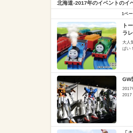
北海道
2017年のイベントの
×
1ペー
トー
ラレ
大人
ぱい
GW
20
201