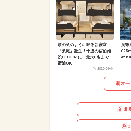
夏休み（日帰り）
2024年10月
2026年6月のイベント
2024年3
2025年6月のイベント
2024年1
蟻の巣のように眠る新寝室
洞爺
「巣庵」誕生！十勝の宿泊施
625
設HOTORIに 最大6名まで
et 
宿泊OK
2026-08-04
新オー
北