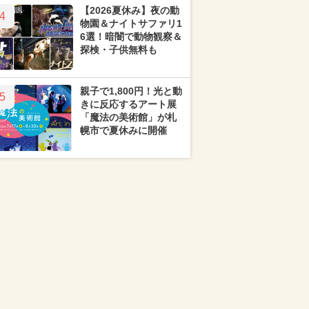
【2026夏休み】夜の動
4
物園＆ナイトサファリ1
6選！暗闇で動物観察＆
探検・子供無料も
親子で1,800円！光と動
5
きに反応するアート展
「魔法の美術館」が札
幌市で夏休みに開催