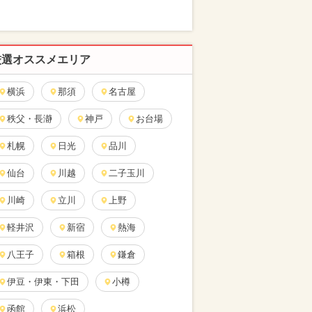
厳選オススメエリア
横浜
那須
名古屋
秩父・長瀞
神戸
お台場
札幌
日光
品川
仙台
川越
二子玉川
川崎
立川
上野
軽井沢
新宿
熱海
八王子
箱根
鎌倉
伊豆・伊東・下田
小樽
函館
浜松