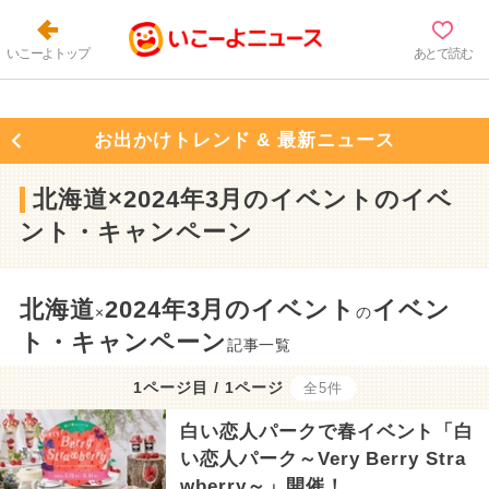
いこーよトップ
あとで読む
お出かけトレンド & 最新ニュース
北海道×2024年3月のイベントのイベ
ント・キャンペーン
北海道
2024年3月のイベント
イベン
×
の
ト・キャンペーン
記事一覧
1ページ目 / 1ページ
全5件
白い恋人パークで春イベント「白
い恋人パーク～Very Berry Stra
wberry～」開催！