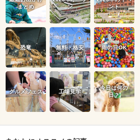
まとめ
ン
ント
恐竜
無料・格安
雨の日OK
今日は何の
グルメフェス
工場見学
日？