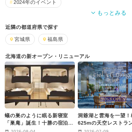
2024年のイベント
夏休み
雨の日OK
キャラクター
近隣の都道府県で探す
日帰り
2026年1月のイベント
宮城県
福島県
2024年7月のイベント
北海道の新オープン・リニューアル
2025年12月のイベント
2026年8月のイベント
2025年9月のイベント
2026年2月のイベント
蟻の巣のように眠る新寝室
洞爺湖と雲海を一望！
2025年8月のイベント
「巣庵」誕生！十勝の宿泊施
625mの天空レストラ
設HOTORIに 最大6名まで
「ciel et nuage」
2026-08-04
2026-07-09