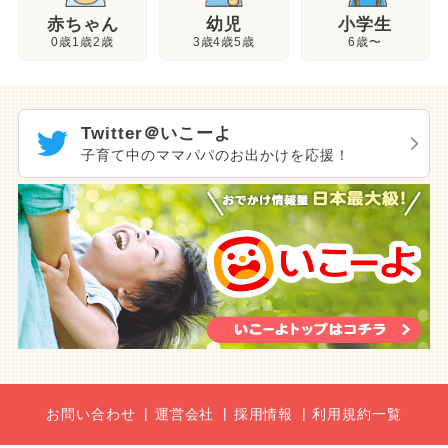
幼児
赤ちゃん
小学生
3歳4歳5歳
0歳1歳2歳
6歳〜
Twitter＠いこーよ
子育て中のママパパのお出かけを応援！
お問い合わせ
運営会社
採用情報
利用規約一覧