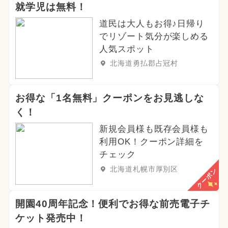
就学児は無料！
2025年7月のイベント
道民は大人もお得♪日帰り
2025年4月のイベント
でリゾート気分が楽しめる
人気スポット
2024年9月のイベント
北海道勇払郡占冠村
2025年1月のイベント
お得な「1名無料」クーポンをお見逃しな
2024年12月のイベント
く！
2024年5月のイベント
新規会員様も既存会員様も
利用OK！クーポン詳細を
2024年4月のイベント
チェック
北海道札幌市厚別区
クーポン
2026年9月のイベント
ハロウィン
2024年2月のイベント
開園40周年記念！便利でお得な前売電子チ
ケット発売中！
2024年6月のイベント