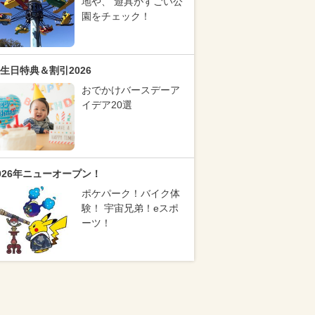
地や、 遊具がすごい公
園をチェック！
生日特典＆割引2026
おでかけバースデーア
イデア20選
026年ニューオープン！
ポケパーク！バイク体
験！ 宇宙兄弟！eスポ
ーツ！