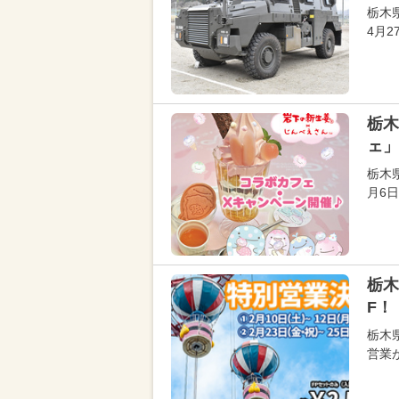
栃木
4月
栃木
ェ」
栃木
月6
栃木
F！
栃木
営業