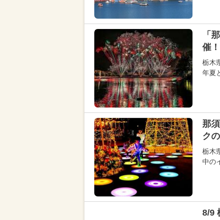
「那
催！
栃木
年夏
那須
クの
栃木
中の
8/