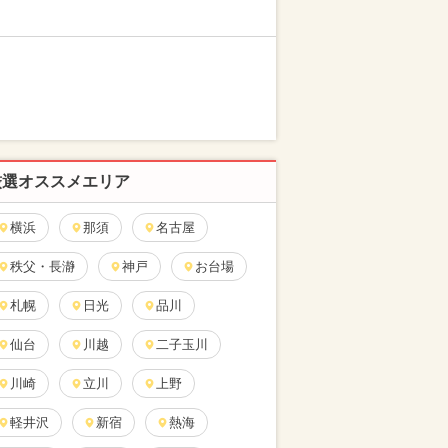
厳選オススメエリア
横浜
那須
名古屋
秩父・長瀞
神戸
お台場
札幌
日光
品川
仙台
川越
二子玉川
川崎
立川
上野
軽井沢
新宿
熱海