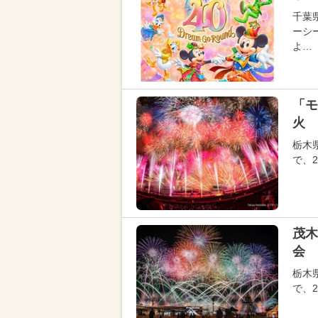
千葉
ーシ
よ…
「モ
火 
栃木
で、
茂木
会 
栃木
で、