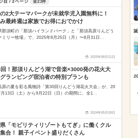
ジ目 / 2ページ
全23件
須の2大テーマパークが未就学児入園無料に！
み最終週は家族でお得におでかけ
県那須町の「那須ハイランドパーク」と「那須高原りんどう
誕
ァミリー牧場」で、2025年8月25日（月）〜8月31日…
2025年08月21日
8回！那須りんどう湖で音楽×3000発の花火大
2
グランピング宿泊者の特別プランも
高原の夏を彩る風物詩「第30回りんどう湖花火大会」が、20
年7月13日（土）から9月22日（日）の期間に、全1…
2024年05月28日
県「モビリティリゾートもてぎ」に働くクル
集合！ 親子イベント盛りだくさん