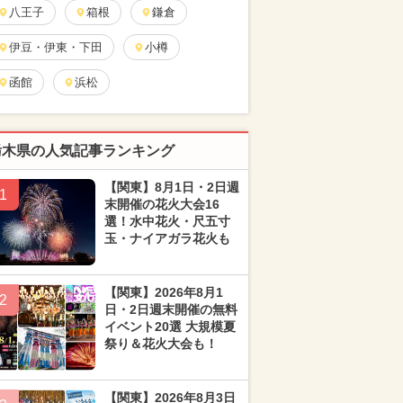
八王子
箱根
鎌倉
伊豆・伊東・下田
小樽
函館
浜松
栃木県の人気記事ランキング
【関東】8月1日・2日週
1
末開催の花火大会16
選！水中花火・尺五寸
玉・ナイアガラ花火も
【関東】2026年8月1
2
日・2日週末開催の無料
イベント20選 大規模夏
祭り＆花火大会も！
【関東】2026年8月3日