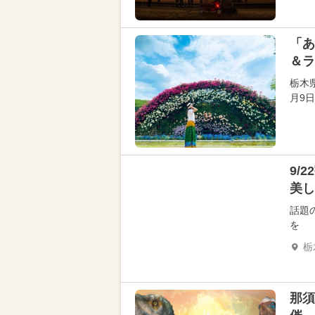
「あ
＆ラ
栃木
月9日
9/
美し
話題
を
栃
那須