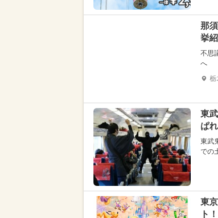
那須
挙紹
不思
へ
栃
東武
ぱれ
東武
での
東京
ト！