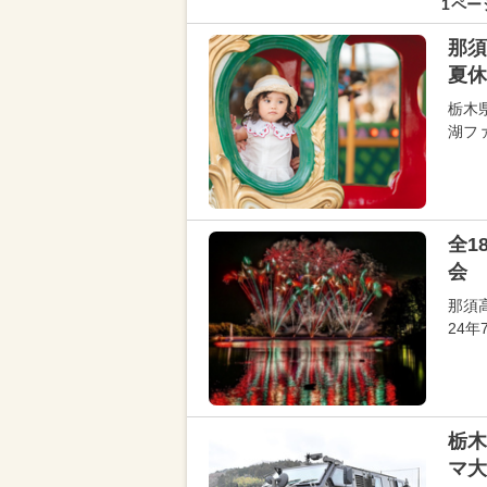
1ペー
那
夏休
栃木
湖フ
全1
会 
那須
24
栃木
マ大