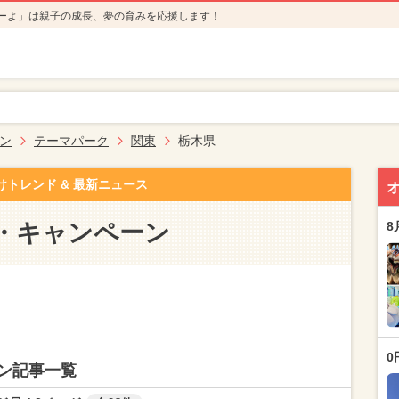
ーよ」は親子の成長、夢の育みを応援します！
ン
テーマパーク
関東
栃木県
けトレンド & 最新ニュース
・キャンペーン
8
0
ン記事一覧