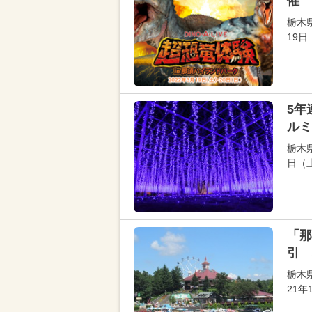
催 
栃木
19
5年
ルミ
栃木
日（
「那
引 
栃木
21