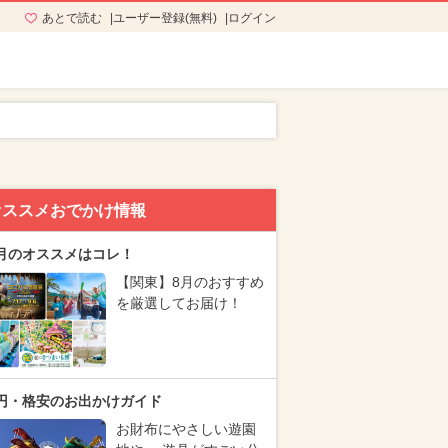
あとで読む
ユーザー登録(無料)
ログイン
オススメおでかけ情報
月のオススメはコレ！
【関東】8月のおすすめ
を厳選してお届け！
円・格安のお出かけガイド
お財布にやさしい遊園