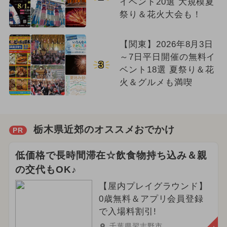
イベント20選 大規模夏
祭り＆花火大会も！
【関東】2026年8月3日
～7日平日開催の無料イ
3
ベント18選 夏祭り＆花
火＆グルメも満喫
栃木県近郊のオススメおでかけ
PR
低価格で長時間滞在☆飲食物持ち込み＆親
の交代もOK♪
【屋内プレイグラウンド】
0歳無料＆アプリ会員登録
で入場料割引!
千葉県習志野市