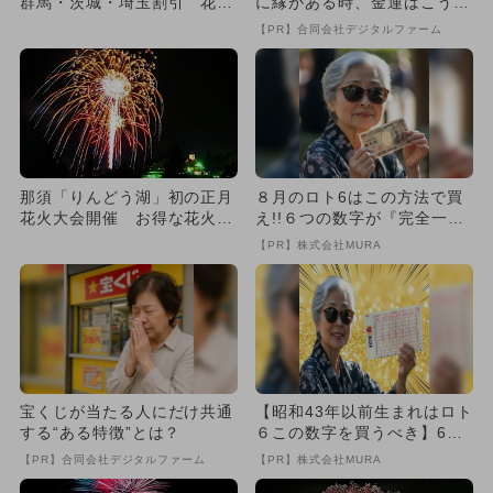
群馬・茨城・埼玉割引 花火
に縁がある時、金運はこう変
＆紅葉も
わる
【PR】合同会社デジタルファーム
那須「りんどう湖」初の正月
８月のロト6はこの方法で買
花火大会開催 お得な花火割
え!!６つの数字が『完全一
引あり！
致』する方法
【PR】株式会社MURA
宝くじが当たる人にだけ共通
【昭和43年以前生まれはロト
する“ある特徴”とは？
６この数字を買うべき】6つ
の数字が「完全一致」する
【PR】合同会社デジタルファーム
【PR】株式会社MURA
方...