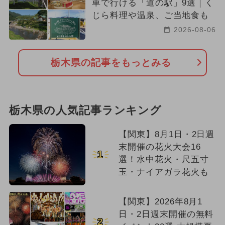
車で行ける「道の駅」9選｜く
じら料理や温泉、ご当地食も
2026-08-06
栃木県の記事をもっとみる
栃木県の人気記事ランキング
【関東】8月1日・2日週
末開催の花火大会16
1
選！水中花火・尺五寸
玉・ナイアガラ花火も
【関東】2026年8月1
日・2日週末開催の無料
2