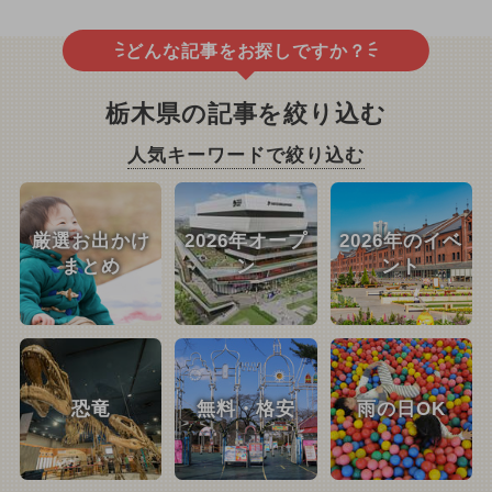
どんな記事をお探しですか？
栃木県の記事を絞り込む
人気キーワードで絞り込む
厳選お出かけ
2026年オープ
2026年のイベ
まとめ
ン
ント
恐竜
無料・格安
雨の日OK