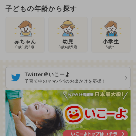
子どもの年齢から探す
幼児
赤ちゃん
小学生
3歳4歳5歳
0歳1歳2歳
6歳〜
Twitter＠いこーよ
子育て中のママパパのお出かけを応援！