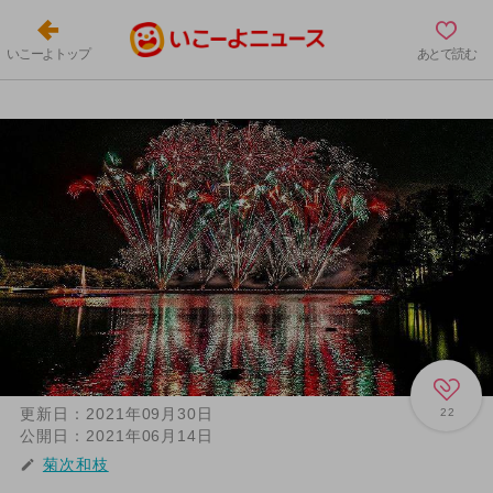
いこーよトップ
あとで読む
更新日：
2021年09月30日
22
公開日：
2021年06月14日
菊次和枝