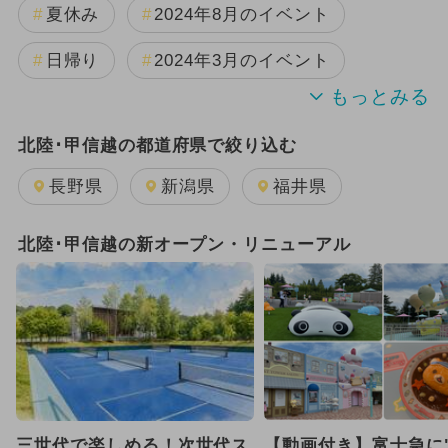
夏休み
2024年8月のイベント
日帰り
2024年3月のイベント
2024年のイベント
アウトドア
北陸･甲信越の都道府県で絞り込む
アート
GW(ゴールデンウィーク)
長野県
新潟県
福井県
夏休み（日帰り）
夏休み（涼しい）
北陸･甲信越の新オープン・リニューアル
2024年7月のイベント
2024年9月のイベント
2024年10月のイベント
2024年11月のイベント
三世代で楽しめる！次世代ス
【動画付き】富士急に