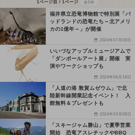
1ページ目 / 1ページ
全5件
福井県立恐竜博物館で特別展「バ
ッドランドの恐竜たち～北アメリ
カの1億年～」が開催
2024年07月08日
いいづなアップルミュージアムで
「ダンボールアート展」開催 実
演やワークショップも
2024年06月18日
「人道の港 敦賀ムゼウム」で北
陸新幹線開業記念イベント！ 入
館無料＆プレゼントも
2024年03月08日
「スキージャム勝山」で夏季営業
開始 恐竜アスレチックやBBQ