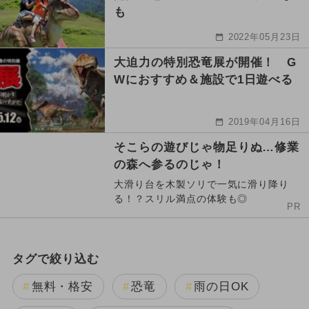
も
2022年05月23日
大迫力の特別恐竜展が開催！ G
Wにおすすめ＆施設で1日遊べる
2019年04月16日
そこらの遊びじゃ物足りぬ…修業
の森へ参るのじゃ！
大滑り台を木製ソリで一気に滑り降り
る！？スリル満点の体験も◎
PR
タグで絞り込む
無料・格安
恐竜
雨の日OK