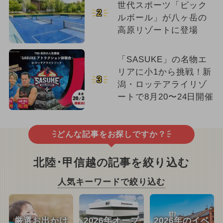
世代スポーツ「ピック
2
ルボール」が八ヶ岳の
高原リゾートに登場
「SASUKE」の名物エ
リアに小1から挑戦！新
3
潟・ロッテアライリゾ
ートで8月20〜24日開催
どんな記事をお探しですか？
北陸･甲信越の記事を絞り込む
人気キーワードで絞り込む
厳選お出かけ
2026年オープ
2026年のイベ