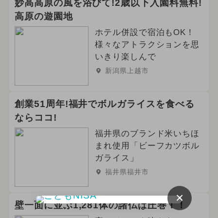
妙高高原の風を浴びて!2歳以下入園料無料!
高原の遊園地
ホテル併設で宿泊もOK！
様々なアトラクションを思
いきり楽しんで
新潟県上越市
創業51周年!福井でボルガライスを食べる
ならココ!
福井県のブランド米いちほ
まれ使用「ビーフカツボル
ガライス」
福井県福井市
×
壁一面に並ぶ1,281体の諸仏は圧巻！！