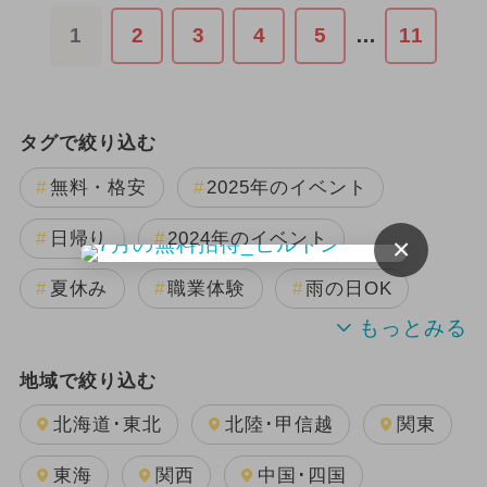
1
2
3
4
5
…
11
タグで絞り込む
無料・格安
2025年のイベント
日帰り
2024年のイベント
×
夏休み
職業体験
雨の日OK
きかんしゃトーマス
SL・機関車
地域で絞り込む
GW(ゴールデンウィーク)
北海道･東北
北陸･甲信越
関東
キャラクター
2024年8月のイベント
東海
関西
中国･四国