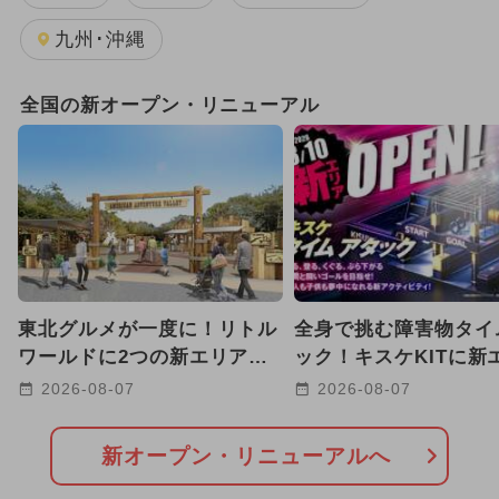
夏休み（日帰り）
九州･沖縄
2024年7月のイベント
全国の新オープン・リニューアル
2024年5月のイベント
2024年4月のイベント
2024年9月のイベント
2024年3月のイベント
東北グルメが一度に！リトル
全身で挑む障害物タイ
2024年10月のイベント
ワールドに2つの新エリア誕
ック！キスケKITに新
生 弓矢や宝石探しも！
が誕生【愛媛・松山】
2026-08-07
2026-08-07
2024年2月のイベント
ワークショップ
観光
2024年11月のイベント
新オープン・リニューアルへ
2024年6月のイベント
春休み