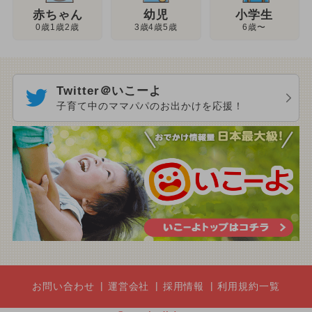
幼児
赤ちゃん
小学生
3歳4歳5歳
0歳1歳2歳
6歳〜
Twitter＠いこーよ
子育て中のママパパのお出かけを応援！
お問い合わせ
運営会社
採用情報
利用規約一覧