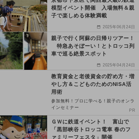
京都市下京区で関西最大級の鉄道
模型イベント開催 入場無料＆親
子で楽しめる体験満載
2025年06月24日
親子で行く阿蘇の日帰りツアー！
特急あそぼーい！とトロッコ列
車で巡る絶景スポット
2025年04月24日
教育資金と老後資金の貯め方・増
やし方＆こどものためのNISA活
用術
参加無料！プロに学べる！親子のオンラ
インセミナー
PR
ＧＷに鉄道イベント！ 富山で
「黒部峡谷トロッコ電車 春のフ
ァミリーフェスタ」開催