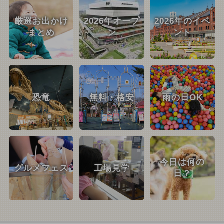
厳選お出かけ
2026年オープ
2026年のイベ
まとめ
ン
ント
恐竜
無料・格安
雨の日OK
今日は何の
グルメフェス
工場見学
日？