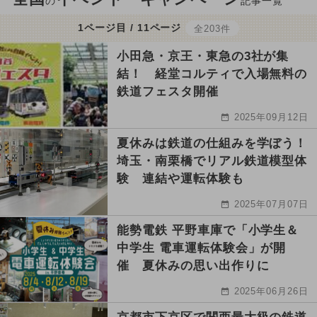
の
記事一覧
1ページ目 / 11ページ
全203件
小田急・京王・東急の3社が集
結！ 経堂コルティで入場無料の
鉄道フェスタ開催
2025年09月12日
夏休みは鉄道の仕組みを学ぼう！
埼玉・南栗橋でリアル鉄道模型体
験 連結や運転体験も
2025年07月07日
能勢電鉄 平野車庫で「小学生＆
中学生 電車運転体験会」が開
催 夏休みの思い出作りに
2025年06月26日