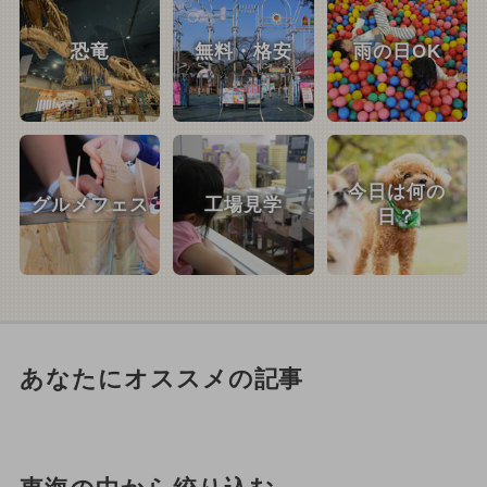
恐竜
無料・格安
雨の日OK
今日は何の
グルメフェス
工場見学
日？
あなたにオススメの記事