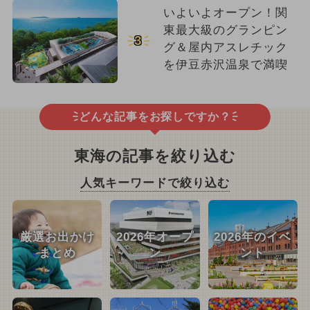
いよいよオープン！関
東最大級のグランピン
3
グ＆屋内アスレチック
を伊豆赤沢温泉で満喫
どんな記事をお探しですか？
東海の記事を絞り込む
人気キーワードで絞り込む
厳選お出かけ
2026年オープ
2026年のイベ
まとめ
ン
ント