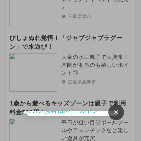
♪
三重県津市
びしょぬれ覚悟！「ジャブジャブラグー
ン」で水遊び！
大量の水に親子で大興奮！
木陰があるのも嬉しいポイ
ント◎
三重県志摩市
1歳から遊べるキッズゾーンは親子で利用
×
料金500円！
平日が狙い目◎ボールプー
ルやアスレチックなど楽し
い遊具が充実