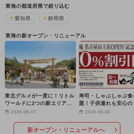
2025年4月のイベント
アート
東海の都道府県で絞り込む
ポケモン
夏休み
自由研究
愛知県
静岡県
ワークショップ
2025年9月のイベント
東海の新オープン・リニューアル
2025年8月のイベント
日帰り
2024年のイベント
2024年6月のイベント
2024年5月のイベント
ジブリ
東北グルメが一度に！リトル
寿司・しゃぶしゃぶ食
ドラえもん
2021年のイベント
ワールドに2つの新エリア誕
題！子供連れも安心の
生 弓矢や宝石探しも！
庵 名古屋山王店」が
2026-08-07
2026-08-05
2023年のイベント
2022年のイベント
プン
2018年のイベント
新オープン・リニューアルへ