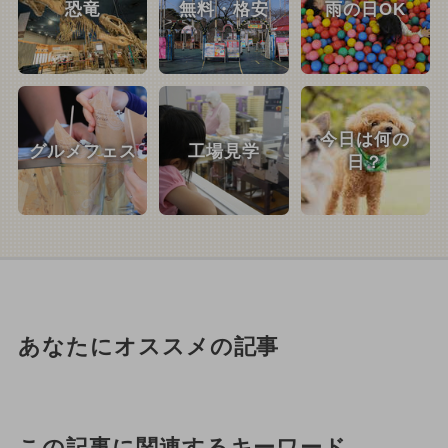
恐竜
無料・格安
雨の日OK
今日は何の
グルメフェス
工場見学
日？
あなたにオススメの記事