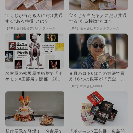
宝くじが当たる人にだけ共通
宝くじが当たる人にだけ共通
する“ある特徴”とは？
する“ある特徴”とは？
【PR】合同会社デジタルファーム
【PR】合同会社デジタルファーム
名古屋の松坂屋美術館で「ポ
８月のロト6はこの方法で買
ケモン×工芸展」開催 20名
え!!６つの数字が『完全一
の工芸家作品集結＆限定グ
致』する方法
【PR】株式会社MURA
ッ...
新作展示が登場！ 名古屋で
「ポケモン×工芸展」広島開