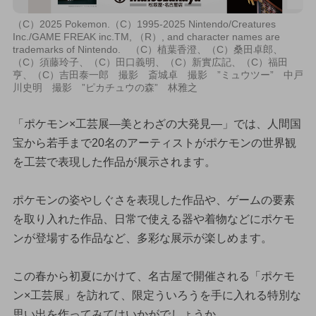
（C）2025 Pokemon.（C）1995-2025 Nintendo/Creatures
Inc./GAME FREAK inc.TM, （R）, and character names are
trademarks of Nintendo. （C）植葉香澄、（C）桑田卓郎、
（C）須藤玲子、（C）田口義明、（C）新實広記、（C）福田
亨、（C）吉田泰一郎 撮影 斎城卓 撮影 ”ミュウツー” 中戸
川史明 撮影 ”ピカチュウの森” 林雅之
「ポケモン×工芸展—美とわざの大発見—」では、人間国
宝から若手まで20名のアーティストがポケモンの世界観
を工芸で表現した作品が展示されます。
ポケモンの姿やしぐさを表現した作品や、ゲームの要素
を取り入れた作品、日常で使える器や着物などにポケモ
ンが登場する作品など、多彩な展示が楽しめます。
この春から初夏にかけて、名古屋で開催される「ポケモ
ン×工芸展」を訪れて、限定ういろうを手に入れる特別な
思い出を作ってみてはいかがでしょうか。