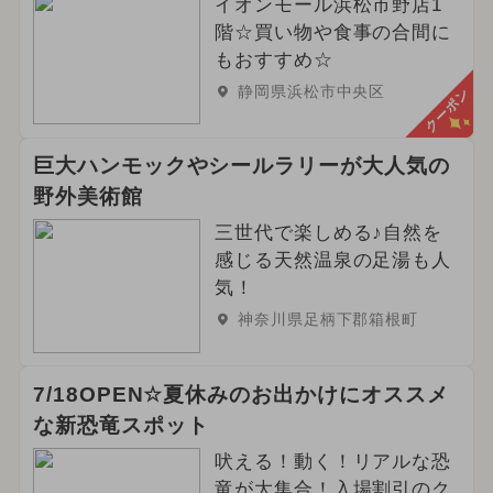
イオンモール浜松市野店1
階☆買い物や食事の合間に
もおすすめ☆
静岡県浜松市中央区
クーポン
巨大ハンモックやシールラリーが大人気の
野外美術館
三世代で楽しめる♪自然を
感じる天然温泉の足湯も人
気！
神奈川県足柄下郡箱根町
7/18OPEN☆夏休みのお出かけにオススメ
な新恐竜スポット
吠える！動く！リアルな恐
竜が大集合！入場割引のク