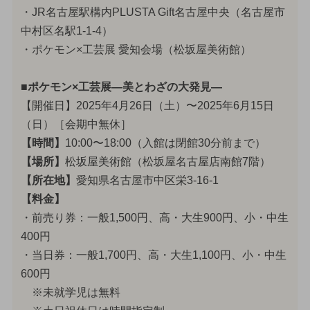
・JR名古屋駅構内PLUSTA Gift名古屋中央（名古屋市
中村区名駅1-1-4）
・ポケモン×工芸展 愛知会場（松坂屋美術館）
■ポケモン×工芸展—美とわざの大発見—
【開催日】2025年4月26日（土）〜2025年6月15日
（日）［会期中無休］
【時間】
10:00〜18:00（入館は閉館30分前まで）
【場所】
松坂屋美術館（松坂屋名古屋店南館7階）
【所在地】
愛知県名古屋市中区栄3-16-1
【料金】
・前売り券：一般1,500円、高・大生900円、小・中生
400円
・当日券：一般1,700円、高・大生1,100円、小・中生
600円
※未就学児は無料