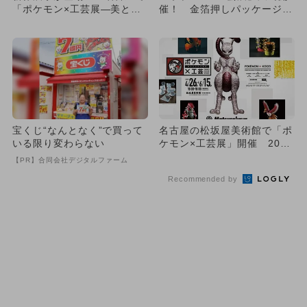
「ポケモン×工芸展―美とわ
催！ 金箔押しパッケージの
ざの大発見―」愛知会場が開
もみじ饅頭が期間限定で登場
催
宝くじ“なんとなく”で買って
名古屋の松坂屋美術館で「ポ
いる限り変わらない
ケモン×工芸展」開催 20名
の工芸家作品集結＆限定グ
【PR】合同会社デジタルファーム
ッ...
Recommended by