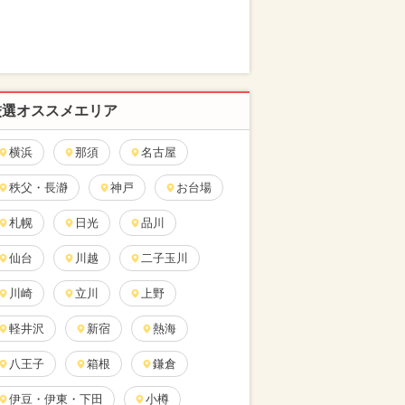
厳選オススメエリア
横浜
那須
名古屋
秩父・長瀞
神戸
お台場
札幌
日光
品川
仙台
川越
二子玉川
川崎
立川
上野
軽井沢
新宿
熱海
八王子
箱根
鎌倉
伊豆・伊東・下田
小樽