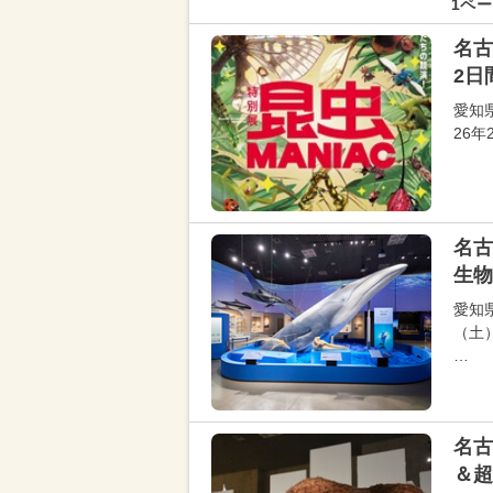
1ペー
名古
2日
愛知
26年
名古
生物
愛知
（土
…
名古
＆超