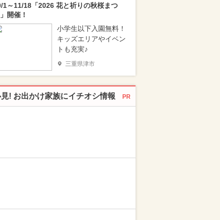
0/1～11/18「2026 花と祈りの秋桜まつ
」開催！
小学生以下入園無料！
キッズエリアやイベン
トも充実♪
三重県津市
必見! お出かけ家族にイチオシ情報
PR