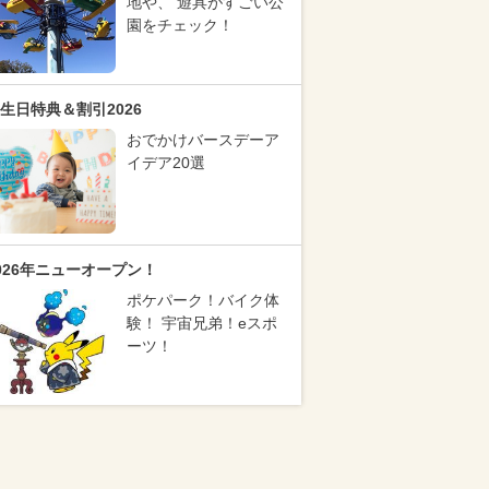
地や、 遊具がすごい公
園をチェック！
生日特典＆割引2026
おでかけバースデーア
イデア20選
026年ニューオープン！
ポケパーク！バイク体
験！ 宇宙兄弟！eスポ
ーツ！