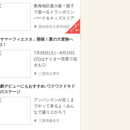
東海地区最大級！親子
で遊べるトランポリン
パーク＆キッズエリア
クーポン
愛知県名古屋市緑区
サマーフィエスタ」開催！夏の大冒険へ
O！
7月25日(土)～8月23日
(日)はナイター営業で花
火も◎
三重県志摩市
劇デビューにもおすすめ♪ワクワクドキド
のステージ
アンパンマンが近くま
でやって来るよ！みん
なで盛り上がろう
三重県桑名市