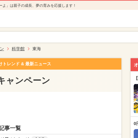
ーよ」は親子の成長、夢の育みを応援します！
ン
科学館
東海
けトレンド & 最新ニュース
キャンペーン
【
0
記事一覧