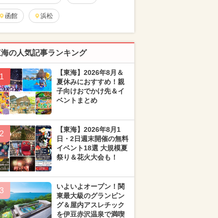
函館
浜松
東海の人気記事ランキング
【東海】2026年8月＆
1
夏休みにおすすめ！親
子向けおでかけ先＆イ
ベントまとめ
【東海】2026年8月1
2
日・2日週末開催の無料
イベント18選 大規模夏
祭り＆花火大会も！
いよいよオープン！関
3
東最大級のグランピン
グ＆屋内アスレチック
を伊豆赤沢温泉で満喫