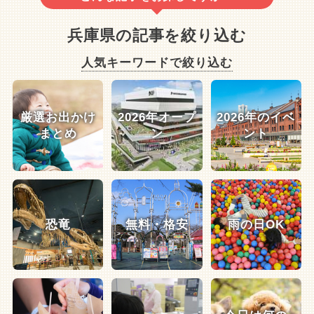
兵庫県の記事を絞り込む
人気キーワードで絞り込む
厳選お出かけ
2026年オープ
2026年のイベ
まとめ
ン
ント
恐竜
無料・格安
雨の日OK