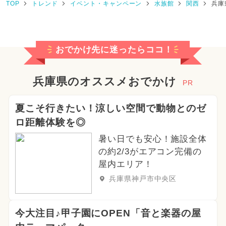
TOP
トレンド
イベント・キャンペーン
水族館
関西
兵庫
おでかけ先に迷ったらココ！
兵庫県のオススメおでかけ
PR
夏こそ行きたい！涼しい空間で動物とのゼ
ロ距離体験を◎
暑い日でも安心！施設全体
の約2/3がエアコン完備の
屋内エリア！
兵庫県神戸市中央区
今大注目♪甲子園にOPEN「音と楽器の屋