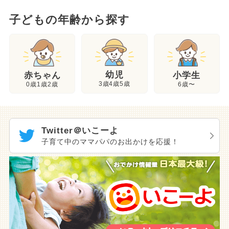
子どもの年齢から探す
幼児
赤ちゃん
小学生
3歳4歳5歳
0歳1歳2歳
6歳〜
Twitter＠いこーよ
子育て中のママパパのお出かけを応援！