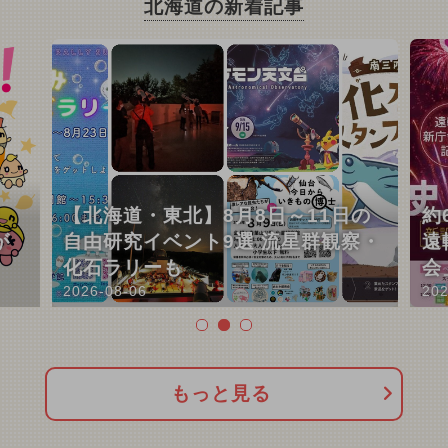
北海道の新着記事
！
【北海道・東北】8月8日～11日の
約
が
自由研究イベント9選 流星群観察・
遠
化石ラリーも
会
2026-08-06
202
もっと見る