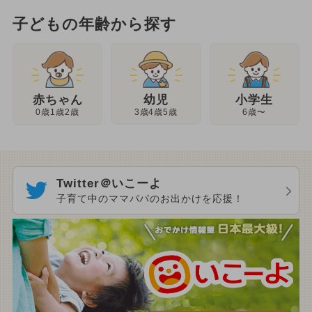
子どもの年齢から探す
幼児
赤ちゃん
小学生
3歳4歳5歳
0歳1歳2歳
6歳〜
Twitter＠いこーよ
子育て中のママパパのお出かけを応援！