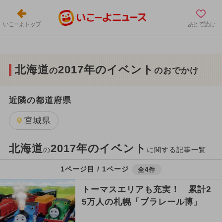
いこーよトップ
あとで読む
北海道
2017年のイベント
の
のおでかけ
近隣の都道府県
宮城県
北海道
2017年のイベント
の
に関する記事一覧
1ページ目 / 1ページ
全4件
トーマスエリアも充実！ 累計2
5万人の札幌「プラレール博」