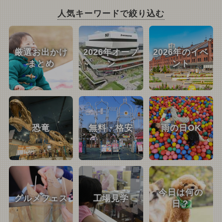
人気キーワードで絞り込む
厳選お出かけ
2026年オープ
2026年のイベ
まとめ
ン
ント
恐竜
無料・格安
雨の日OK
今日は何の
グルメフェス
工場見学
日？