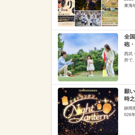
東海
全国
砲・
西武
所で
願い
時之
静岡
026