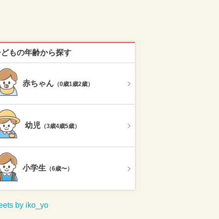
子どもの年齢から探す
赤ちゃん
（0歳1歳2歳）
幼児
（3歳4歳5歳）
小学生
（6歳〜）
ets by iko_yo