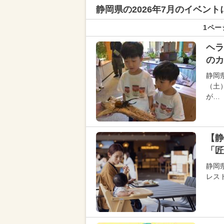
静岡県の
2026年7月のイベン
1ペー
ヘラ
のカ
静岡
（土
が…
【静
「匠
静岡
レスト