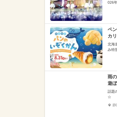
02
ペン
カリ
北海
み特
雨の
遊ぼ
話題
☆
静