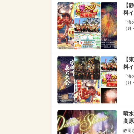
【静
料イ
「海の
（月
【東
料イ
「海の
（月
噴水
高原
静岡