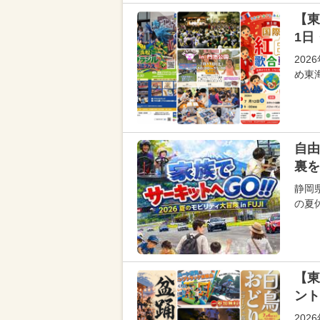
【東
1日
20
め東
自由
裏を
静岡
の夏
【東
ント
20