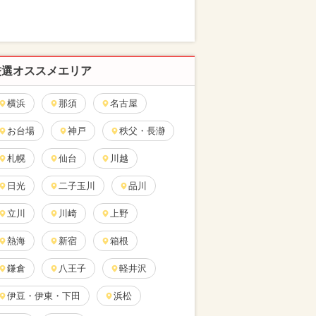
厳選オススメエリア
横浜
那須
名古屋
お台場
神戸
秩父・長瀞
札幌
仙台
川越
日光
二子玉川
品川
立川
川崎
上野
熱海
新宿
箱根
鎌倉
八王子
軽井沢
伊豆・伊東・下田
浜松