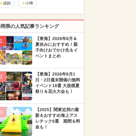
函館
小樽
静岡県の人気記事ランキング
【東海】2026年8月＆
1
夏休みにおすすめ！親
子向けおでかけ先＆イ
ベントまとめ
【東海】2026年8月1
2
日・2日週末開催の無料
イベント18選 大規模夏
祭り＆花火大会も！
【2025】関東近郊の最
3
新＆おすすめ海上アス
レチック6選 期間＆料
金も！