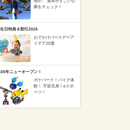
地や、 遊具がすごい公
園をチェック！
生日特典＆割引2026
おでかけバースデーア
イデア20選
026年ニューオープン！
ポケパーク！バイク体
験！ 宇宙兄弟！eスポ
ーツ！