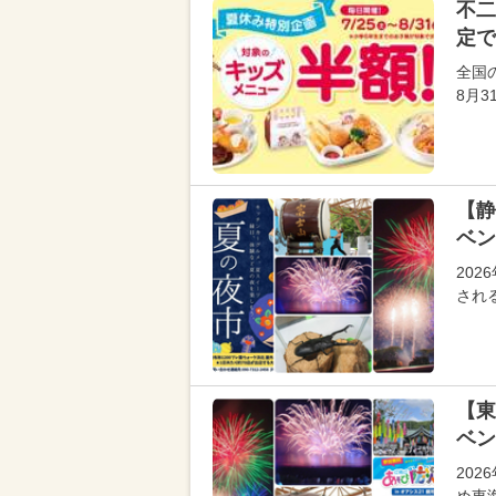
不二
定で
全国
8月
【静
ベン
20
され
【東
ベン
20