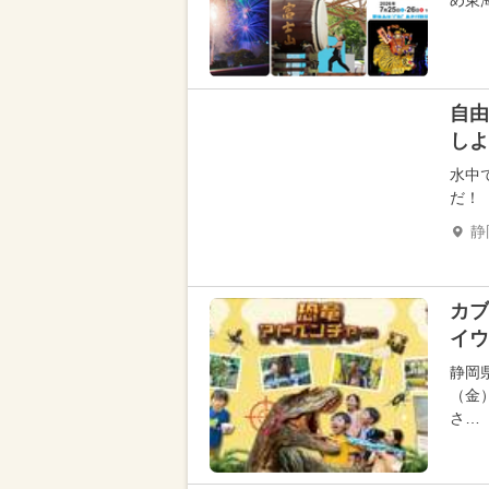
め東
自由
しよ
水中
だ！
静
カブ
イウ
静岡
（金
さ…