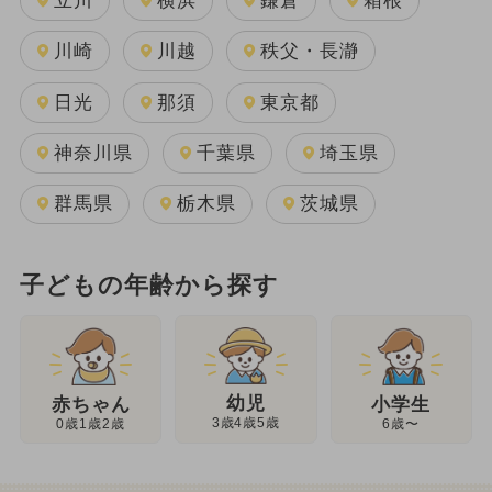
立川
横浜
鎌倉
箱根
川崎
川越
秩父・長瀞
日光
那須
東京都
神奈川県
千葉県
埼玉県
群馬県
栃木県
茨城県
子どもの年齢から探す
幼児
赤ちゃん
小学生
3歳4歳5歳
0歳1歳2歳
6歳〜