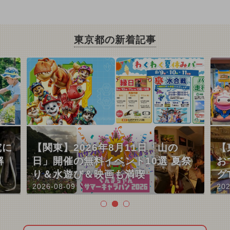
東京都の新着記事
究に
【関東】2026年8月11日「山の
【
解
日」開催の無料イベント10選 夏祭
お
り＆水遊び＆映画も満喫
グ
2026-08-09
202