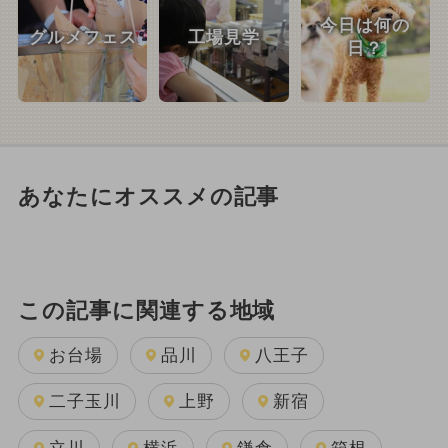
今日は何の
グルメフェス
工場見学
日？
あなたにオススメの記事
この記事に関連する地域
お台場
品川
八王子
二子玉川
上野
新宿