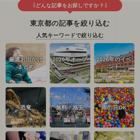
どんな記事をお探しですか？
東京都の記事を絞り込む
人気キーワードで絞り込む
厳選お出かけ
2026年オープ
2026年のイベ
まとめ
ン
ント
恐竜
無料・格安
雨の日OK