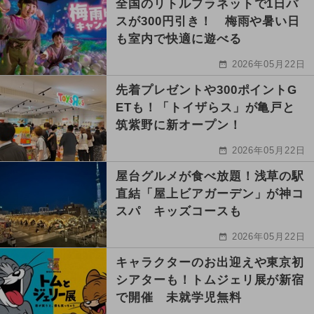
全国のリトルプラネットで1日パ
スが300円引き！ 梅雨や暑い日
も室内で快適に遊べる
2026年05月22日
先着プレゼントや300ポイントG
ETも！「トイザらス」が亀戸と
筑紫野に新オープン！
2026年05月22日
屋台グルメが食べ放題！浅草の駅
直結「屋上ビアガーデン」が神コ
スパ キッズコースも
2026年05月22日
キャラクターのお出迎えや東京初
シアターも！トムジェリ展が新宿
で開催 未就学児無料