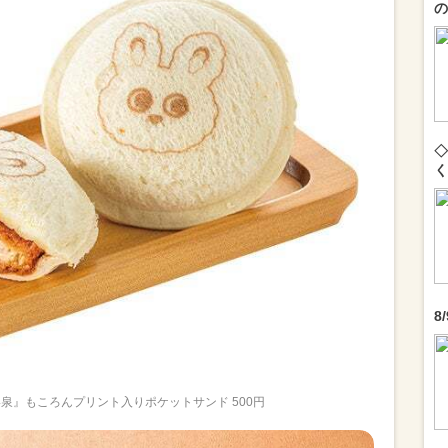
の
◇
く
8
泉』もころんプリント入りポケットサンド 500円