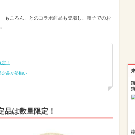
「もころん」とのコラボ商品も登場し、親子でのお
。
限定！
限定品が勢揃い
猫
猫
定品は数量限定！
涼