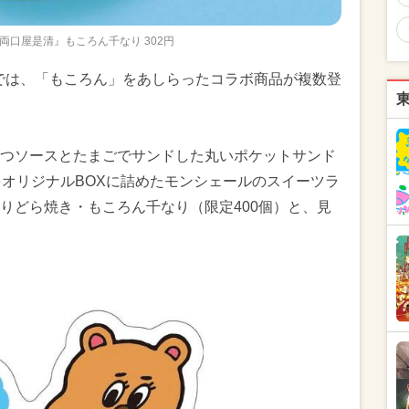
両口屋是清』もころん千なり 302円
」では、「もころん」をあしらったコラボ商品が複数登
つソースとたまごでサンドした丸いポケットサンド
をオリジナルBOXに詰めたモンシェールのスイーツラ
りどら焼き・もころん千なり（限定400個）と、見