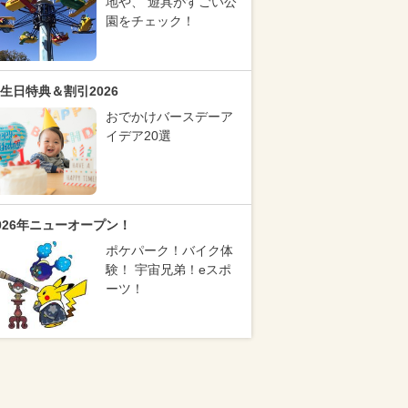
地や、 遊具がすごい公
園をチェック！
生日特典＆割引2026
おでかけバースデーア
イデア20選
026年ニューオープン！
ポケパーク！バイク体
験！ 宇宙兄弟！eスポ
ーツ！