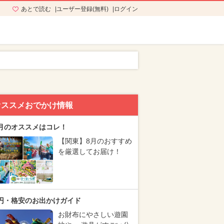
あとで読む
ユーザー登録(無料)
ログイン
オススメおでかけ情報
月のオススメはコレ！
【関東】8月のおすすめ
を厳選してお届け！
円・格安のお出かけガイド
お財布にやさしい遊園