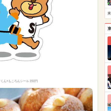
東
くん×もころんシール 350円