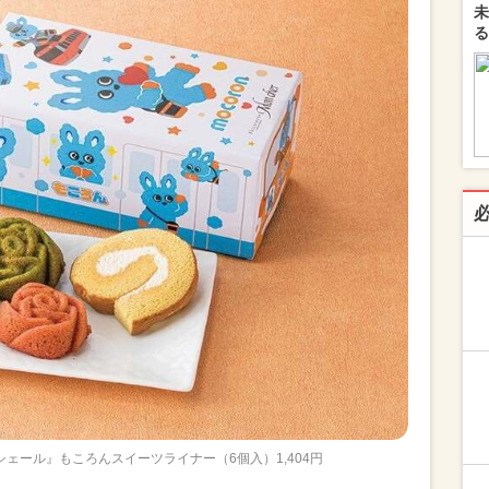
未
る
ェール』もころんスイーツライナー（6個入）1,404円