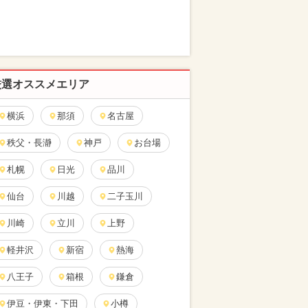
厳選オススメエリア
横浜
那須
名古屋
秩父・長瀞
神戸
お台場
札幌
日光
品川
仙台
川越
二子玉川
川崎
立川
上野
軽井沢
新宿
熱海
八王子
箱根
鎌倉
伊豆・伊東・下田
小樽