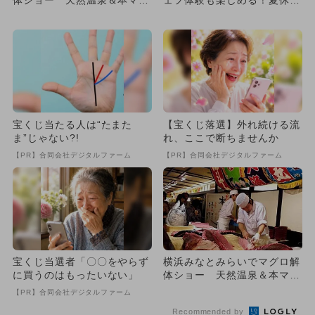
体ショー 天然温泉＆本マグ
ェフ体験も楽しめる！夏休み
ロを堪能
ファミリービュッフェが埼玉
で
宝くじ当たる人は“たまた
【宝くじ落選】外れ続ける流
ま”じゃない?!
れ、ここで断ちませんか
【PR】合同会社デジタルファーム
【PR】合同会社デジタルファーム
宝くじ当選者「〇〇をやらず
横浜みなとみらいでマグロ解
に買うのはもったいない」
体ショー 天然温泉＆本マグ
ロを堪能
【PR】合同会社デジタルファーム
Recommended by