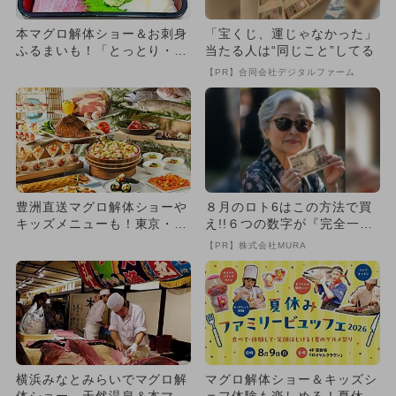
本マグロ解体ショー＆お刺身
「宝くじ、運じゃなかった」
ふるまいも！「とっとり・お
当たる人は“同じこと”してる
かやま新橋館」でマグロフェ
【PR】合同会社デジタルファーム
ア
豊洲直送マグロ解体ショーや
８月のロト6はこの方法で買
キッズメニューも！東京・潮
え!!６つの数字が『完全一
見でGWディナーブッフェ開
致』する方法
【PR】株式会社MURA
催
横浜みなとみらいでマグロ解
マグロ解体ショー＆キッズシ