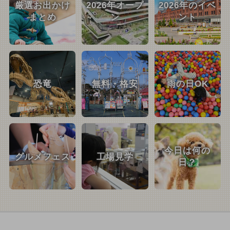
厳選お出かけ
2026年オープ
2026年のイベ
まとめ
ン
ント
恐竜
無料・格安
雨の日OK
今日は何の
グルメフェス
工場見学
日？