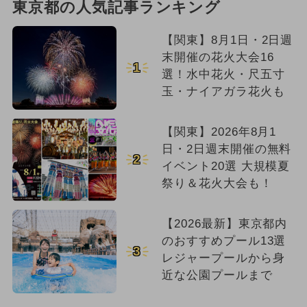
東京都の人気記事ランキング
【関東】8月1日・2日週
末開催の花火大会16
1
選！水中花火・尺五寸
玉・ナイアガラ花火も
【関東】2026年8月1
日・2日週末開催の無料
2
イベント20選 大規模夏
祭り＆花火大会も！
【2026最新】東京都内
のおすすめプール13選
3
レジャープールから身
近な公園プールまで