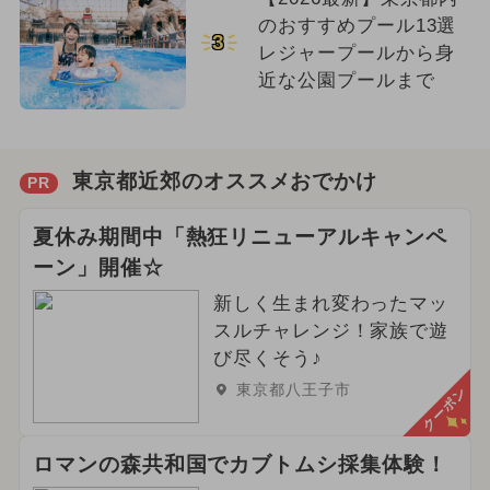
のおすすめプール13選
3
レジャープールから身
近な公園プールまで
東京都近郊のオススメおでかけ
PR
夏休み期間中「熱狂リニューアルキャンペ
ーン」開催☆
新しく生まれ変わったマッ
スルチャレンジ！家族で遊
び尽くそう♪
東京都八王子市
クーポン
ロマンの森共和国でカブトムシ採集体験！