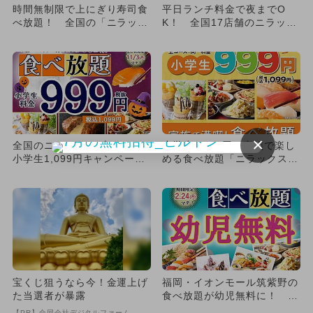
時間無制限で上にぎり寿司食
平日ランチ料金で夜までO
べ放題！ 全国の「ニラック
K！ 全国17店舗のニラック
スブッフェ」で期間限定開催
スブッフェで期間限定キャン
ペ...
×
全国のニラックスブッフェで
小学生1,099円！家族で楽し
小学生1,099円キャンペーン
める食べ放題「ニラックスブ
開催！ 食べ放題が今だけ...
ッフェ」が愛知・大阪でお...
宝くじ狙うなら今！金運上げ
福岡・イオンモール筑紫野の
た当選者が暴露
食べ放題が幼児無料に！ グ
ランブッフェでキャンペーン
【PR】合同会社デジタルファーム