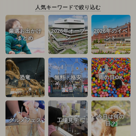
人気キーワードで絞り込む
厳選お出かけ
2026年オープ
2026年のイベ
まとめ
ン
ント
恐竜
無料・格安
雨の日OK
今日は何の
グルメフェス
工場見学
日？