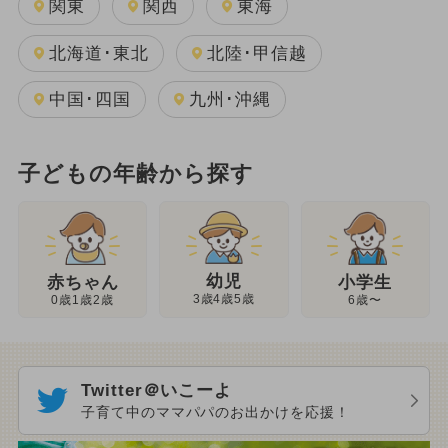
関東
関西
東海
北海道･東北
北陸･甲信越
中国･四国
九州･沖縄
子どもの年齢から探す
幼児
赤ちゃん
小学生
3歳4歳5歳
0歳1歳2歳
6歳〜
Twitter＠いこーよ
子育て中のママパパのお出かけを応援！