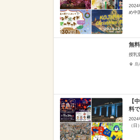
20
め中
無料
授乳
島
【中
料で
202
（日