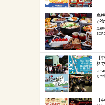
島根
が食
島根
SOR
【中
料で
202
じめ
【中