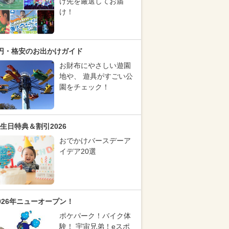
け先を厳選してお届
け！
円・格安のお出かけガイド
お財布にやさしい遊園
地や、 遊具がすごい公
園をチェック！
生日特典＆割引2026
おでかけバースデーア
イデア20選
026年ニューオープン！
ポケパーク！バイク体
験！ 宇宙兄弟！eスポ