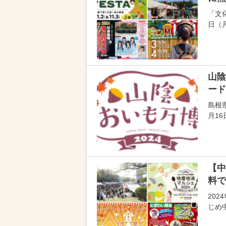
「文
日（
山陰
ード
島根
月1
【中
料で
202
じめ