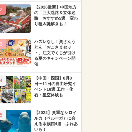
【2026最新】中国地方
2
の「巨大迷路＆立体迷
路」おすすめ5選 変わ
り種＆謎解きも！
ハズレなし！資さんう
3
どん「おこさまセッ
ト」注文でくじが引け
る夏のキャンペーン開
催
【中国・四国】8月8
4
日〜11日の自由研究イ
ベント16選 工作・化
石・星空体験も
【2022】貴重なシロイ
5
ルカ（ベルーガ）に会
える水族館4選 ふれあ
いも！