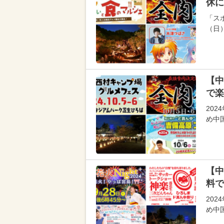
休に
「スポ
（日
【中
で楽
20
め中
【中
料で
20
め中