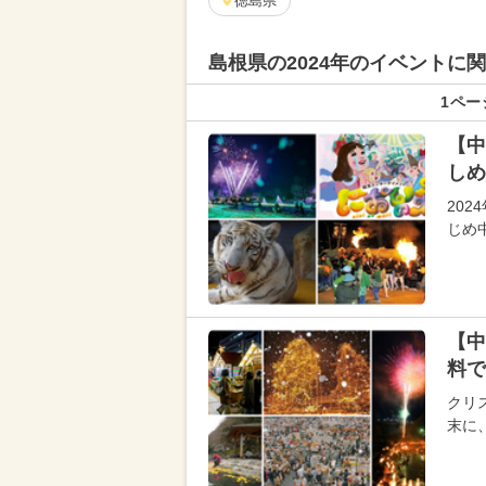
徳島県
島根県の
2024年のイベントに
1ペー
【中
しめ
202
じめ
【中
料で
クリス
末に