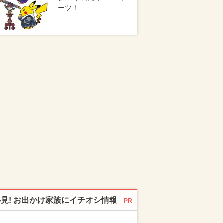
ーツ！
必見! お出かけ家族にイチオシ情報
PR