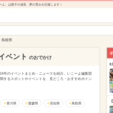
ーよ」は親子の成長、夢の育みを応援します！
島根県
のイベント
のおでかけ
8
024年のイベントまとめ・ニュースを紹介。いこーよ編集部
トに関するスポットやイベントを、見どころ・おすすめポイン
【
香川県
愛媛県
高知県
鳥取県