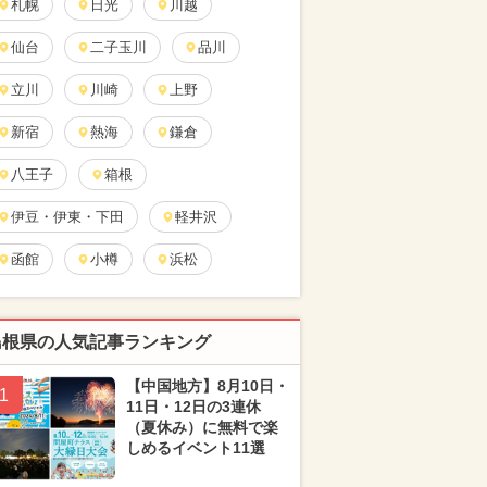
札幌
日光
川越
仙台
二子玉川
品川
立川
川崎
上野
新宿
熱海
鎌倉
八王子
箱根
伊豆・伊東・下田
軽井沢
函館
小樽
浜松
島根県の人気記事ランキング
【中国地方】8月10日・
1
11日・12日の3連休
（夏休み）に無料で楽
しめるイベント11選