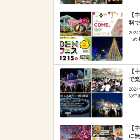
【中
料で
202
じめ
【中
で楽
20
め中
【中
に無