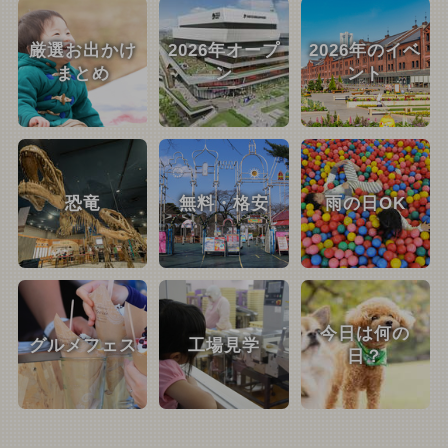
厳選お出かけ
2026年オープ
2026年のイベ
まとめ
ン
ント
恐竜
無料・格安
雨の日OK
今日は何の
グルメフェス
工場見学
日？