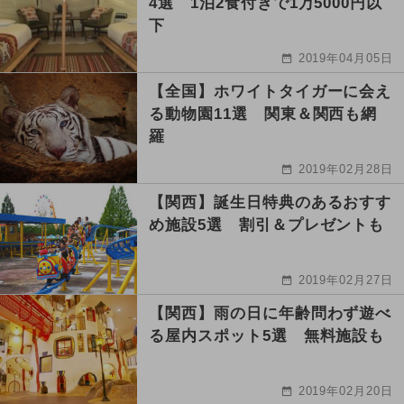
4選 1泊2食付きで1万5000円以
下
2019年04月05日
【全国】ホワイトタイガーに会え
る動物園11選 関東＆関西も網
羅
2019年02月28日
【関西】誕生日特典のあるおすす
め施設5選 割引＆プレゼントも
2019年02月27日
【関西】雨の日に年齢問わず遊べ
る屋内スポット5選 無料施設も
2019年02月20日