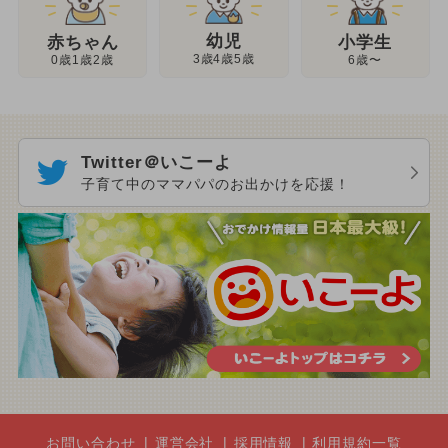
幼児
赤ちゃん
小学生
3歳4歳5歳
0歳1歳2歳
6歳〜
Twitter＠いこーよ
子育て中のママパパのお出かけを応援！
お問い合わせ
運営会社
採用情報
利用規約一覧