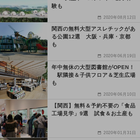
験も
2020年08月12日
関西の無料大型アスレチックがあ
る公園12選 大阪・兵庫・京都
も
2020年06月19日
年中無休の大型図書館がOPEN！
駅隣接＆子供フロア＆芝生広場
も
2020年06月10日
【関西】無料＆予約不要の「食品
工場見学」9選 試食＆お土産も
2020年01月31日