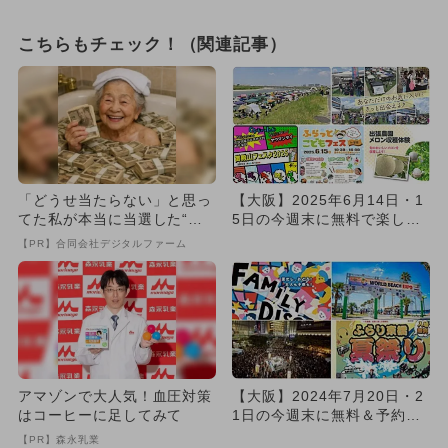
こちらもチェック！（関連記事）
「どうせ当たらない」と思っ
【大阪】2025年6月14日・1
てた私が本当に当選した“買
5日の今週末に無料で楽しめ
い方”がこれ
るイベント10選
【PR】合同会社デジタルファーム
アマゾンで大人気！血圧対策
【大阪】2024年7月20日・2
はコーヒーに足してみて
1日の今週末に無料＆予約不
要で楽しめるイベント1...
【PR】森永乳業