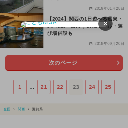
2019年01月28日
【2024】関西の1日遊べる温泉・
×
スパ5選 日帰りOK&プール・遊
び場併設も
2018年09月20日
次のページ
1
…
21
22
23
24
25
全国
関西
滋賀県