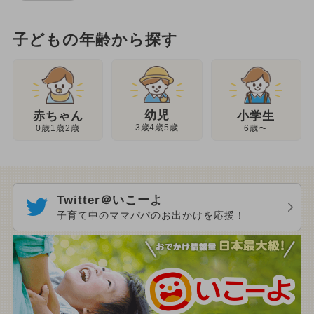
子どもの年齢から探す
幼児
赤ちゃん
小学生
3歳4歳5歳
0歳1歳2歳
6歳〜
Twitter＠いこーよ
子育て中のママパパのお出かけを応援！