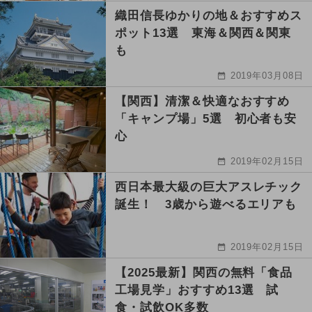
織田信長ゆかりの地＆おすすめス
ポット13選 東海＆関西＆関東
も
2019年03月08日
【関西】清潔＆快適なおすすめ
「キャンプ場」5選 初心者も安
心
2019年02月15日
西日本最大級の巨大アスレチック
誕生！ 3歳から遊べるエリアも
2019年02月15日
【2025最新】関西の無料「食品
工場見学」おすすめ13選 試
食・試飲OK多数