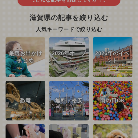
滋賀県の記事を絞り込む
人気キーワードで絞り込む
厳選お出かけ
2026年オープ
2026年のイベ
まとめ
ン
ント
恐竜
無料・格安
雨の日OK