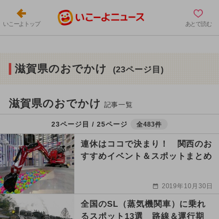
いこーよトップ
あとで読む
滋賀県のおでかけ
(23ページ目)
滋賀県のおでかけ
記事一覧
23ページ目 / 25ページ
全483件
連休はココで決まり！ 関西のお
すすめイベント＆スポットまとめ
2019年10月30日
全国のSL（蒸気機関車）に乗れ
るスポット13選 路線＆運行期