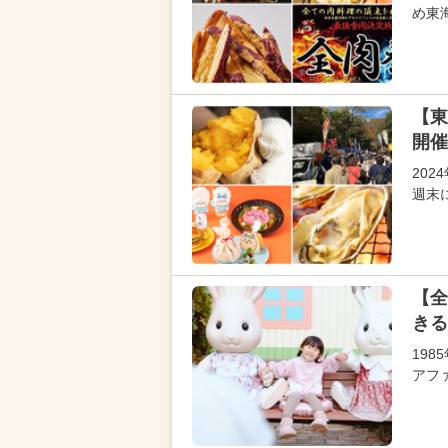
め東
【東
開催
202
週末
【全
きる
19
アフ