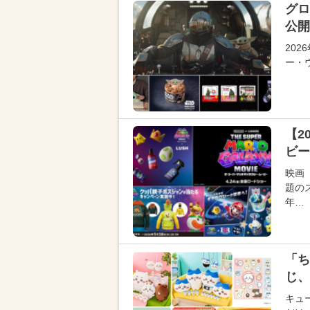
グロ
公開
20
ー・
【2
ビー
映画
題の
年…
「ち
じ、
キュ