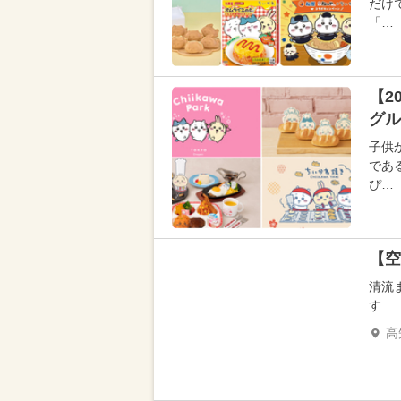
だけ
「…
【2
グル
子供
であ
ぴ…
【空
清流
す
高