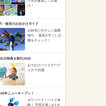
け先を厳選してお届
け！
円・格安のお出かけガイド
お財布にやさしい遊園
地や、 遊具がすごい公
園をチェック！
生日特典＆割引2026
おでかけバースデーア
イデア20選
026年ニューオープン！
ポケパーク！バイク体
験！ 宇宙兄弟！eスポ