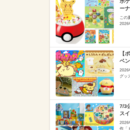
ポケ
ーナ
この
20
【ポ
ベン
20
グッ
7/
スイ
20
作「