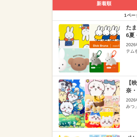
新着順
1ペー
たま
6夏
20
テム
【映
奈・
20
みつ