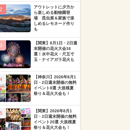
アウトレットに夕方か
2
ら楽しめる動物園登
場 昆虫展＆家族で楽
しめるレモネード作り
も
【関東】8月1日・2日週
3
末開催の花火大会16
選！水中花火・尺五寸
玉・ナイアガラ花火も
【神奈川】2026年8月1
4
日・2日週末開催の無料
イベント8選 大規模夏
祭り＆花火大会も！
【関東】2026年8月1
5
日・2日週末開催の無料
イベント20選 大規模夏
祭り＆花火大会も！