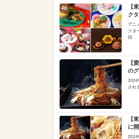
【東
クタ
アニ
クタ
回…
【愛
のグ
20
され
【東
に開
20