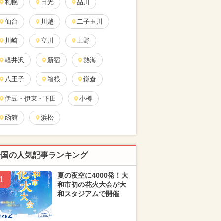
札幌
日光
品川
仙台
川越
二子玉川
川崎
立川
上野
軽井沢
新宿
熱海
八王子
箱根
鎌倉
伊豆・伊東・下田
小樽
函館
浜松
全国の人気記事ランキング
夏の夜空に4000発！大
1
和市初の花火大会が大
和スタジアムで開催