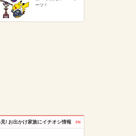
ーツ！
必見! お出かけ家族にイチオシ情報
PR