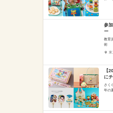
参加
ー
教育
術
東
【2
にチ
さく
年の