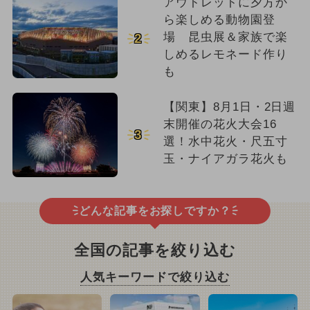
アウトレットに夕方か
ら楽しめる動物園登
場 昆虫展＆家族で楽
2
しめるレモネード作り
も
【関東】8月1日・2日週
末開催の花火大会16
3
選！水中花火・尺五寸
玉・ナイアガラ花火も
どんな記事をお探しですか？
全国の記事を絞り込む
人気キーワードで絞り込む