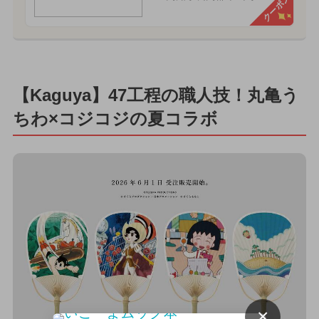
クーポン
【Kaguya】47工程の職人技！丸亀う
ちわ×コジコジの夏コラボ
×