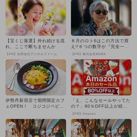
【宝くじ落選】外れ続ける流
８月のロト6はこの方法で買
れ、ここで断ちませんか
え!!６つの数字が『完全一
致』する方法
【PR】合同会社デジタルファーム
【PR】株式会社MURA
伊勢丹新宿店で期間限定カフ
「え、こんなセールやってた
ェOPEN！ コジコジベビー
の？」80％OFF以上が続々
×ママカフェがコラボ
登場！Amazonの本気が...
【PR】Amazon