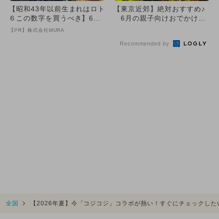
【昭和43年以前生まれはロト
【東京近郊】絶対おすすめ♪
６この数字を買うべき】6つ
6月の親子向けおでかけ先
の数字が「完全一致」する
まとめ！
【PR】株式会社MURA
方...
Recommended by
全国
【2026年夏】今「コジコジ」コラボが熱い！すぐにチェックし