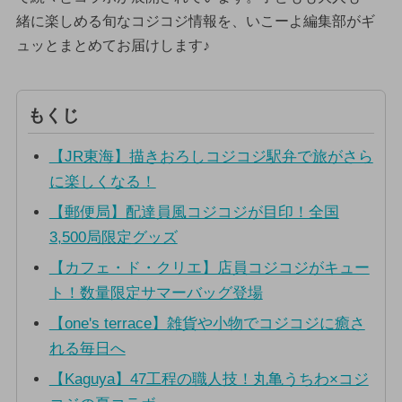
緒に楽しめる旬なコジコジ情報を、いこーよ編集部がギ
ュッとまとめてお届けします♪
もくじ
【JR東海】描きおろしコジコジ駅弁で旅がさら
に楽しくなる！
【郵便局】配達員風コジコジが目印！全国
3,500局限定グッズ
【カフェ・ド・クリエ】店員コジコジがキュー
ト！数量限定サマーバッグ登場
【one's terrace】雑貨や小物でコジコジに癒さ
れる毎日へ
【Kaguya】47工程の職人技！丸亀うちわ×コジ