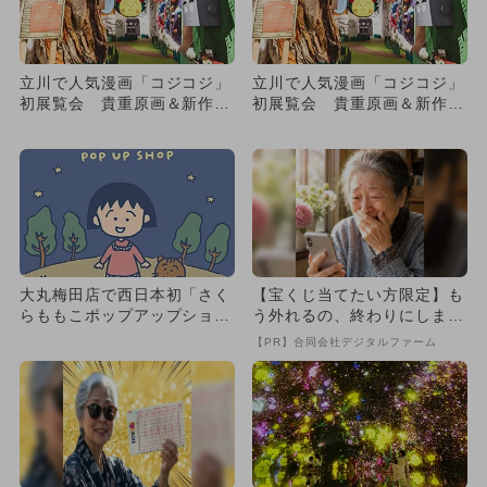
立川で人気漫画「コジコジ」
立川で人気漫画「コジコジ」
初展覧会 貴重原画＆新作ア
初展覧会 貴重原画＆新作ア
ニメも！
ニメも！
大丸梅田店で西日本初「さく
【宝くじ当てたい方限定】も
らももこポップアップショッ
う外れるの、終わりにしませ
プ」 秘蔵イラストのグッズ
んか
【PR】合同会社デジタルファーム
も