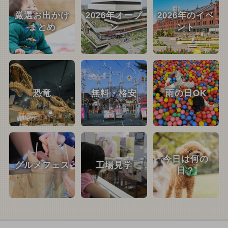
厳選お出かけ
2026年オープ
2026年のイベ
まとめ
ン
ント
恐竜
無料・格安
雨の日OK
今日は何の
グルメフェス
工場見学
日？