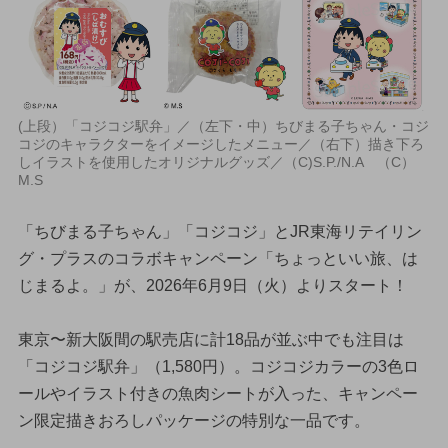
(上段）「コジコジ駅弁」／（左下・中）ちびまる子ちゃん・コジ
コジのキャラクターをイメージしたメニュー／（右下）描き下ろ
しイラストを使用したオリジナルグッズ／（C)S.P./N.A （C）
M.S
「ちびまる子ちゃん」「コジコジ」とJR東海リテイリン
グ・プラスのコラボキャンペーン「ちょっといい旅、は
じまるよ。」が、2026年6月9日（火）よりスタート！
東京〜新大阪間の駅売店に計18品が並ぶ中でも注目は
「コジコジ駅弁」（1,580円）。コジコジカラーの3色ロ
ールやイラスト付きの魚肉シートが入った、キャンペー
ン限定描きおろしパッケージの特別な一品です。