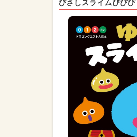
びさしスライムぴぴぴ（