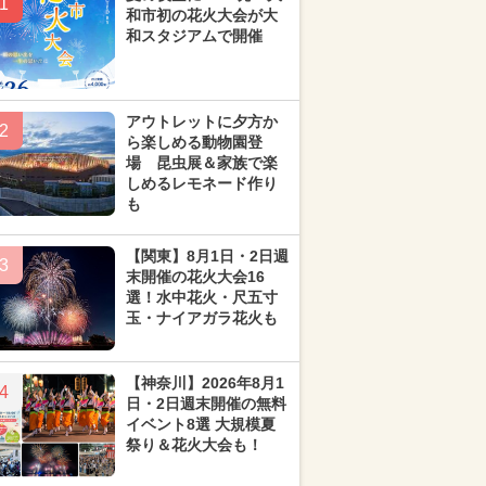
1
和市初の花火大会が大
和スタジアムで開催
アウトレットに夕方か
2
ら楽しめる動物園登
場 昆虫展＆家族で楽
しめるレモネード作り
も
【関東】8月1日・2日週
3
末開催の花火大会16
選！水中花火・尺五寸
玉・ナイアガラ花火も
【神奈川】2026年8月1
4
日・2日週末開催の無料
イベント8選 大規模夏
祭り＆花火大会も！