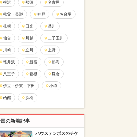
横浜
那須
名古屋
秩父・長瀞
神戸
お台場
札幌
日光
品川
仙台
川越
二子玉川
川崎
立川
上野
軽井沢
新宿
熱海
八王子
箱根
鎌倉
伊豆・伊東・下田
小樽
函館
浜松
全国の新着記事
ハウステンボスのチケ