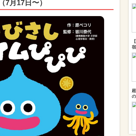
7月17日〜）
【
宿
超
の