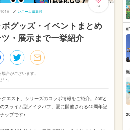
34
6月04日
いこーよ編集部
ラボグッズ・イベントまとめ
0
イーツ・展示まで一挙紹介
誕
る場合がございます。
さい。
ンクエスト」シリーズのコラボ情報をご紹介。Zoffと
のスライム型メイクパフ、夏に開催される40周年記
2
ナップです♪