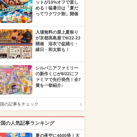
ットが10%オフで楽し
める！猛暑日は「夏だ
ってワクワク割」開催
入場無料の屋上夏祭り
が京都髙島屋で8/22-23
開催 浴衣で盆踊り・
縁日・和太鼓も！
シルバニアファミリー
の新作くじが8/22にフ
ァミマで先行発売！全7
賞を一挙紹介♪
国の記事をチェック
全国の人気記事ランキング
夏の夜空に4000発！大