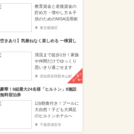
教育資金と老後資金の
貯め方・増やし方＆子
供のためのNISA活用術
東京都港区
空きあり】気兼ねなく楽しめる 一棟貸し
清流まで徒歩1分！家族
や仲間だけでゆっくり
思いきり過ごせます
クーポン
高知県長岡郡本山町
豪華！8組最大24名様「ヒルトン」8施設
無料宿泊券
1泊朝食付き！プールに
大自然！子ども大満足
のヒルトンホテルへ
千葉県浦安市