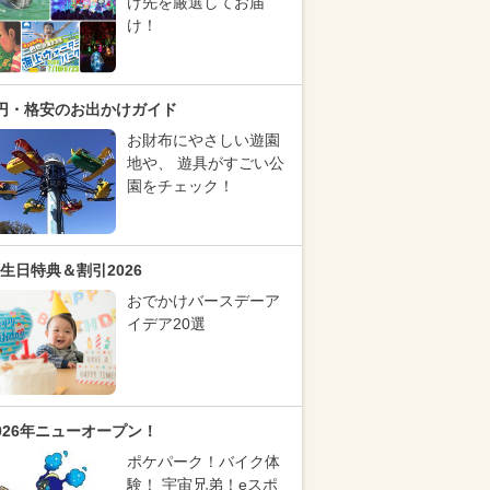
け先を厳選してお届
け！
円・格安のお出かけガイド
お財布にやさしい遊園
地や、 遊具がすごい公
園をチェック！
生日特典＆割引2026
おでかけバースデーア
イデア20選
026年ニューオープン！
ポケパーク！バイク体
験！ 宇宙兄弟！eスポ