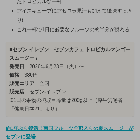
たトロピカルな一杯
アイスキューブにアセロラ果汁も加えて後味すっき
りに
これ一杯で1日に必要なフルーツの約半分が摂れる
■セブン‐イレブン「セブンカフェ トロピカルマンゴー
スムージー」
発売日：
2026年6月23日（火）〜
価格：
380円
販売エリア：
全国
販売店：
セブン‐イレブン
※1日の果物の摂取目標量は200g以上（厚生労働省
「健康日本21」より）
約1年ぶり復活！南国フルーツ全部入りの夏スムージーが
セブンに登場