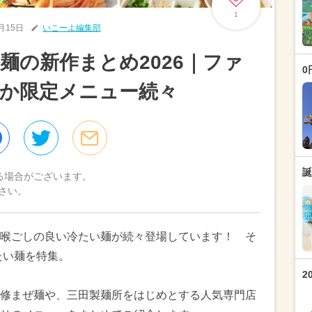
1
5月15日
いこーよ編集部
麺の新作まとめ2026｜ファ
0
か限定メニュー続々
誕
る場合がございます。
さい。
喉ごしの良い冷たい麺が続々登場しています！ そ
たい麺を特集。
2
修まぜ麺や、三田製麺所をはじめとする人気専門店