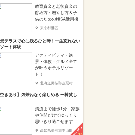
教育資金と老後資金の
貯め方・増やし方＆子
供のためのNISA活用術
東京都港区
景テラスで心に残るひと時！一生忘れない
ゾート体験
アクティビティ・絶
景・体験・グルメ全て
が叶うホテルリゾー
ト！
北海道勇払郡占冠村
空きあり】気兼ねなく楽しめる 一棟貸し
清流まで徒歩1分！家族
や仲間だけでゆっくり
思いきり過ごせます
クーポン
高知県長岡郡本山町