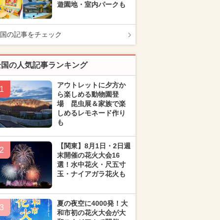
遊園地・室内パークも
国の記事をチェック
全国の人気記事ランキング
アウトレットに夕方か
1
ら楽しめる動物園登
場 昆虫展＆家族で楽
しめるレモネード作り
も
【関東】8月1日・2日週
2
末開催の花火大会16
選！水中花火・尺五寸
玉・ナイアガラ花火も
夏の夜空に4000発！大
3
和市初の花火大会が大