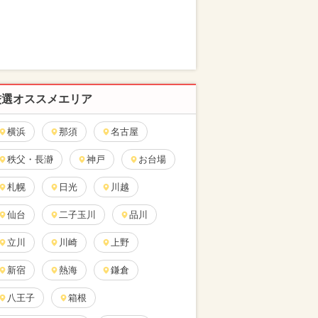
厳選オススメエリア
横浜
那須
名古屋
秩父・長瀞
神戸
お台場
札幌
日光
川越
仙台
二子玉川
品川
立川
川崎
上野
新宿
熱海
鎌倉
八王子
箱根