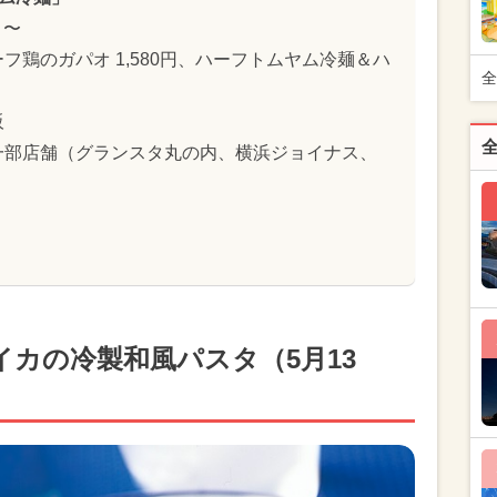
）〜
フ鶏のガパオ 1,580円、ハーフトムヤム冷麺＆ハ
全
阪
一部店舗（グランスタ丸の内、横浜ジョイナス、
カの冷製和風パスタ（5月13