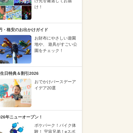
け先を厳選してお届
け！
円・格安のお出かけガイド
お財布にやさしい遊園
地や、 遊具がすごい公
園をチェック！
生日特典＆割引2026
おでかけバースデーア
イデア20選
026年ニューオープン！
ポケパーク！バイク体
験！ 宇宙兄弟！eスポ