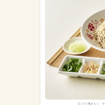
【いろり庵きらく・そ