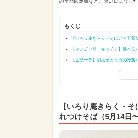
の季節限定麺など、暑い日にぴった
もくじ
【いろり庵きらく・そばいち】薬味
【マンゴツリーキッチン】選べるハ
【ピザーラ】明太子とイカの冷製和
【いろり庵きらく・そ
れつけそば（5月14日