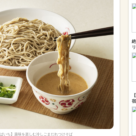
絶
リ
【
宿
ばいち】薬味を楽しむ冷しごまだれつけそば