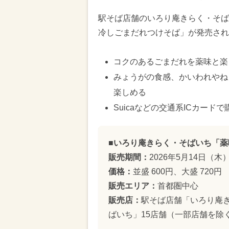
駅そば店舗のいろり庵きらく・そばい
冷しごまだれつけそば」が発売され
コクのあるごまだれを薬味と楽
みょうがの食感、かいわれやね
楽しめる
Suicaなどの交通系ICカード
■いろり庵きらく・そばいち「
販売期間：
2026年5月14日（
価格：
並盛 600円、大盛 720円
販売エリア：
首都圏中心
販売店：
駅そば店舗「いろり庵き
ばいち」15店舗（一部店舗を除