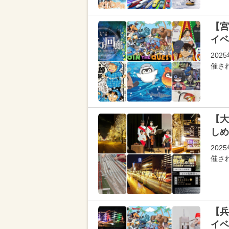
【宮
イベ
202
催さ
【大
しめ
202
催さ
【兵
イベ