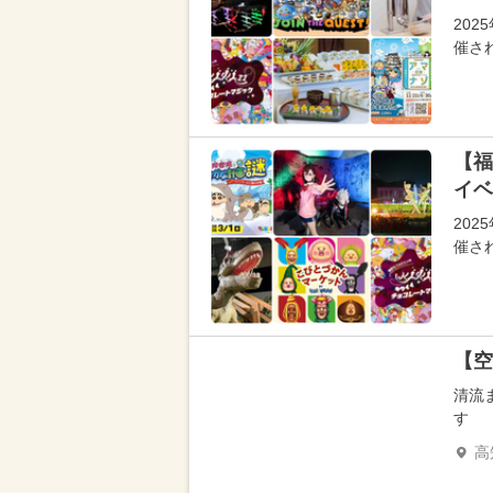
202
催さ
【福
イベ
202
催さ
【空
清流
す
高