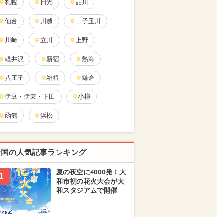
札幌
日光
品川
仙台
川越
二子玉川
川崎
立川
上野
軽井沢
新宿
熱海
八王子
箱根
鎌倉
伊豆・伊東・下田
小樽
函館
浜松
全国の人気記事ランキング
夏の夜空に4000発！大
1
和市初の花火大会が大
和スタジアムで開催