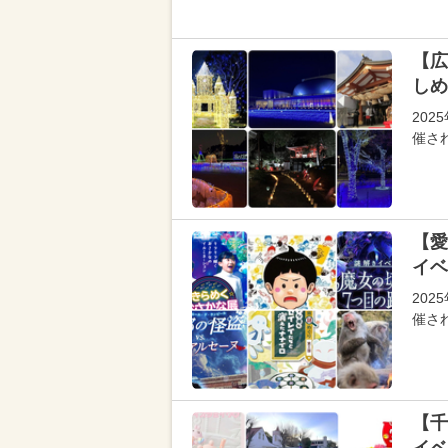
【広
しめ
202
催さ
【愛
イベ
202
催さ
【千