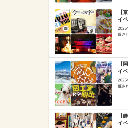
【京
イベ
202
催さ
【岡
イベ
202
催さ
【静
イベ