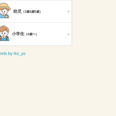
幼児
（3歳4歳5歳）
小学生
（6歳〜）
ets by iko_yo