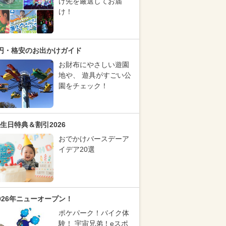
け先を厳選してお届
け！
円・格安のお出かけガイド
お財布にやさしい遊園
地や、 遊具がすごい公
園をチェック！
生日特典＆割引2026
おでかけバースデーア
イデア20選
026年ニューオープン！
ポケパーク！バイク体
験！ 宇宙兄弟！eスポ