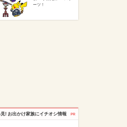
ーツ！
必見! お出かけ家族にイチオシ情報
PR