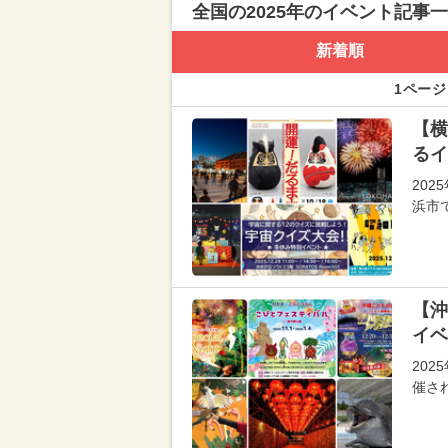
全国の2025年のイベント記事
新着順
1ページ
【横
るイ
202
浜市
【沖
イベ
202
催さ