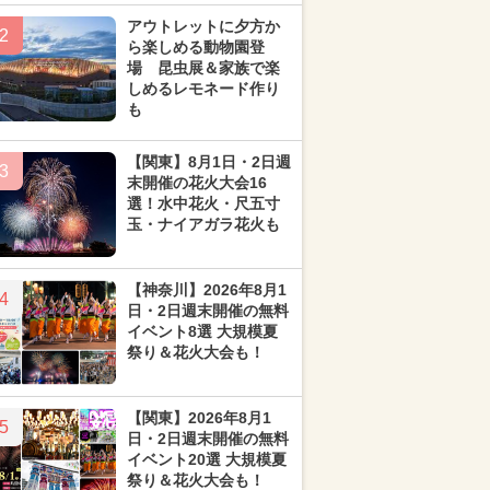
アウトレットに夕方か
2
ら楽しめる動物園登
場 昆虫展＆家族で楽
しめるレモネード作り
も
【関東】8月1日・2日週
3
末開催の花火大会16
選！水中花火・尺五寸
玉・ナイアガラ花火も
【神奈川】2026年8月1
4
日・2日週末開催の無料
イベント8選 大規模夏
祭り＆花火大会も！
【関東】2026年8月1
5
日・2日週末開催の無料
イベント20選 大規模夏
祭り＆花火大会も！