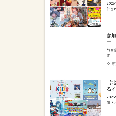
202
催さ
参加
ー
教育
術
東
【北
るイ
202
催さ