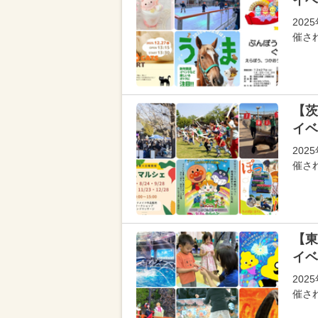
イベ
202
催さ
【茨
イベ
202
催さ
【東
イベ
202
催さ