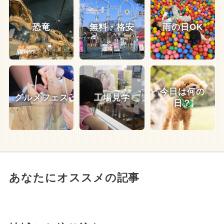
恐竜
無料・格安
雨の日OK
今日は何の
グルメフェス
工場見学
日？
あなたにオススメの記事