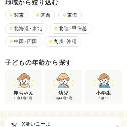
地域から絞り込む
関東
関西
東海
北海道･東北
北陸･甲信越
中国･四国
九州･沖縄
子どもの年齢から探す
幼児
赤ちゃん
小学生
3歳4歳5歳
0歳1歳2歳
6歳〜
X＠いこーよ