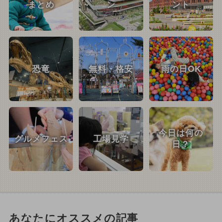
まとめ
ン
ント
恐竜
無料・格安
雨の日OK
今日は何の
グルメフェス
工場見学
日？
あなたにオススメの記事