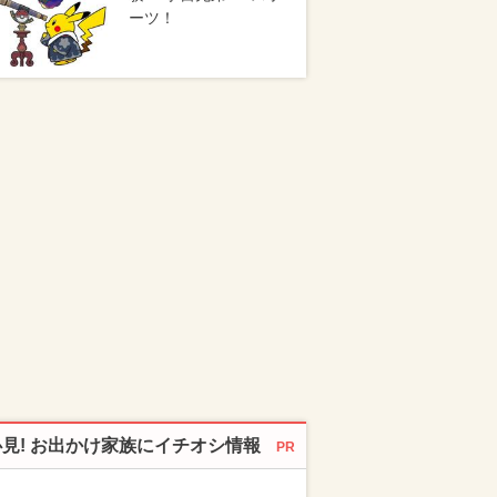
ーツ！
必見! お出かけ家族にイチオシ情報
PR