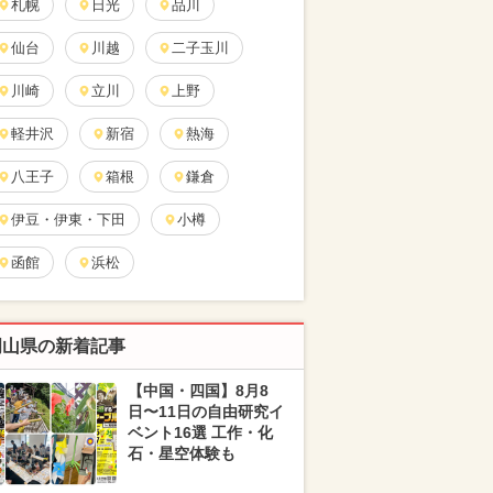
札幌
日光
品川
仙台
川越
二子玉川
川崎
立川
上野
軽井沢
新宿
熱海
八王子
箱根
鎌倉
伊豆・伊東・下田
小樽
函館
浜松
岡山県の新着記事
【中国・四国】8月8
日〜11日の自由研究イ
ベント16選 工作・化
石・星空体験も