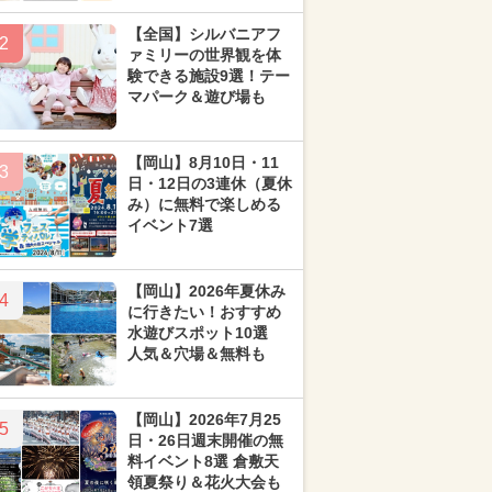
【全国】シルバニアフ
2
ァミリーの世界観を体
験できる施設9選！テー
マパーク＆遊び場も
【岡山】8月10日・11
3
日・12日の3連休（夏休
み）に無料で楽しめる
イベント7選
【岡山】2026年夏休み
4
に行きたい！おすすめ
水遊びスポット10選
人気＆穴場＆無料も
【岡山】2026年7月25
5
日・26日週末開催の無
料イベント8選 倉敷天
領夏祭り＆花火大会も