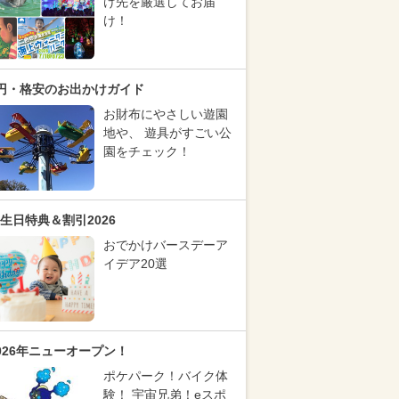
け先を厳選してお届
け！
円・格安のお出かけガイド
お財布にやさしい遊園
地や、 遊具がすごい公
園をチェック！
生日特典＆割引2026
おでかけバースデーア
イデア20選
026年ニューオープン！
ポケパーク！バイク体
験！ 宇宙兄弟！eスポ