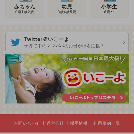
幼児
赤ちゃん
小学生
3歳4歳5歳
0歳1歳2歳
6歳〜
Twitter＠いこーよ
子育て中のママパパのお出かけを応援！
お問い合わせ
運営会社
採用情報
利用規約一覧