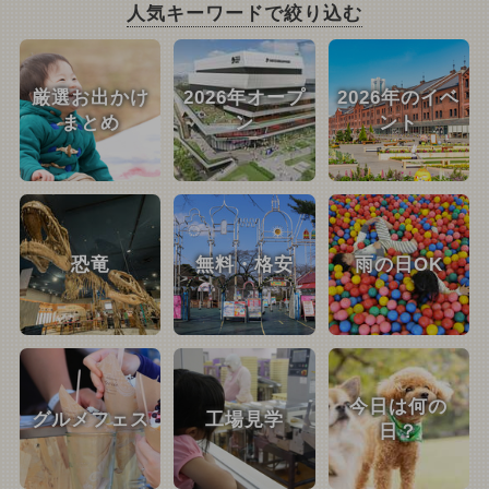
人気キーワードで絞り込む
厳選お出かけ
2026年オープ
2026年のイベ
まとめ
ン
ント
恐竜
無料・格安
雨の日OK
今日は何の
グルメフェス
工場見学
日？