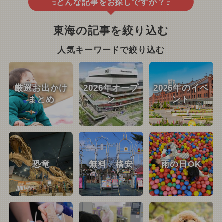
どんな記事をお探しですか？
東海の記事を絞り込む
人気キーワードで絞り込む
厳選お出かけ
2026年オープ
2026年のイベ
まとめ
ン
ント
恐竜
無料・格安
雨の日OK