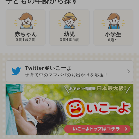
子どもの年齢から探す
幼児
赤ちゃん
小学生
3歳4歳5歳
0歳1歳2歳
6歳〜
Twitter＠いこーよ
子育て中のママパパのお出かけを応援！