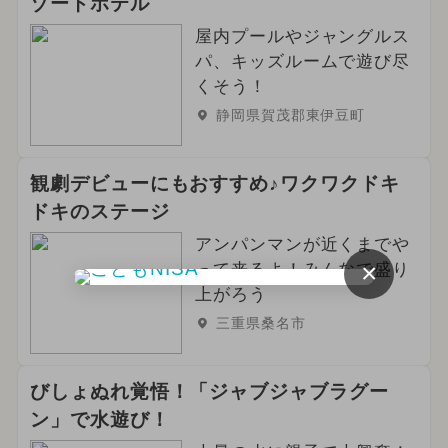
ゾートホテル
屋内プールやジャングルス
パ、キッズルームで遊び尽
くそう！
静岡県賀茂郡東伊豆町
観劇デビューにもおすすめ♪ワクワクドキ
ドキのステージ
アンパンマンが近くまでや
×
って来るよ！みんなで盛り
上がろう
三重県桑名市
びしょぬれ覚悟！「ジャブジャブラグー
ン」で水遊び！