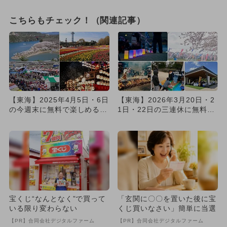
こちらもチェック！（関連記事）
【東海】2025年4月5日・6日
【東海】2026年3月20日・2
の今週末に無料で楽しめるイ
1日・22日の三連休に無料で
ベント11選
楽しめるイベント19...
宝くじ“なんとなく”で買って
「玄関に〇〇を置いた後に宝
いる限り変わらない
くじ買いなさい」簡単に当選
【PR】合同会社デジタルファーム
【PR】合同会社デジタルファーム