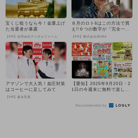
宝くじ狙うなら今！金運上げ
８月のロト6はこの方法で買
た当選者が暴露
え!!６つの数字が『完全一
致』する方法
【PR】合同会社デジタルファーム
【PR】株式会社MURA
アマゾンで大人気！血圧対策
【愛知】2025年9月20日・2
はコーヒーに足してみて
1日の今週末に無料で楽しめ
るイベント12選
【PR】森永乳業
Recommended by