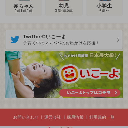
幼児
赤ちゃん
小学生
3歳4歳5歳
0歳1歳2歳
6歳〜
Twitter＠いこーよ
子育て中のママパパのお出かけを応援！
お問い合わせ
運営会社
採用情報
利用規約一覧