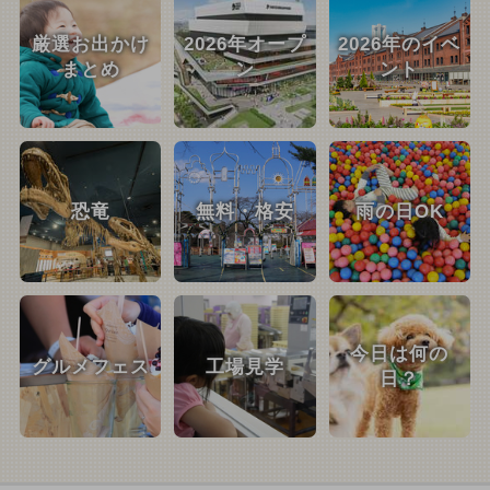
厳選お出かけ
2026年オープ
2026年のイベ
まとめ
ン
ント
恐竜
無料・格安
雨の日OK
今日は何の
グルメフェス
工場見学
日？