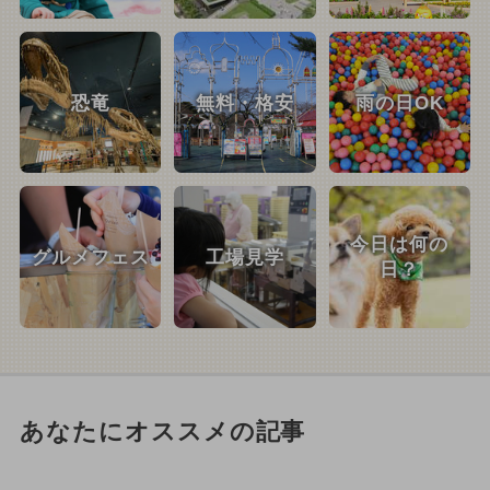
恐竜
無料・格安
雨の日OK
今日は何の
グルメフェス
工場見学
日？
あなたにオススメの記事