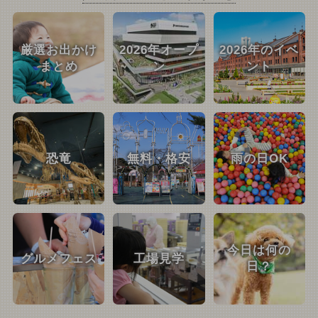
厳選お出かけ
2026年オープ
2026年のイベ
まとめ
ン
ント
恐竜
無料・格安
雨の日OK
今日は何の
グルメフェス
工場見学
日？