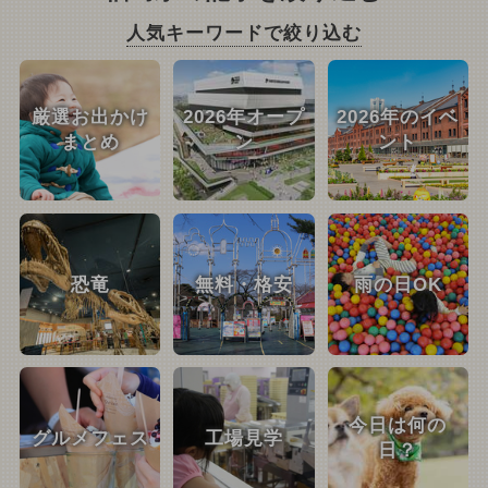
人気キーワードで絞り込む
厳選お出かけ
2026年オープ
2026年のイベ
まとめ
ン
ント
恐竜
無料・格安
雨の日OK
今日は何の
グルメフェス
工場見学
日？