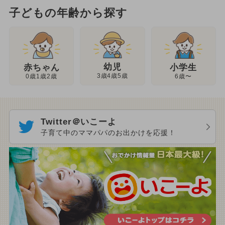
子どもの年齢から探す
幼児
赤ちゃん
小学生
3歳4歳5歳
0歳1歳2歳
6歳〜
Twitter＠いこーよ
子育て中のママパパのお出かけを応援！