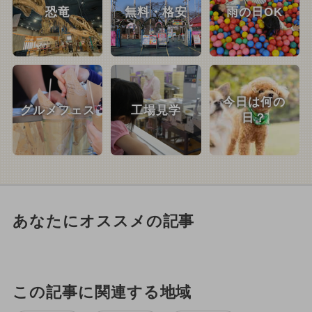
恐竜
無料・格安
雨の日OK
今日は何の
グルメフェス
工場見学
日？
あなたにオススメの記事
この記事に関連する地域