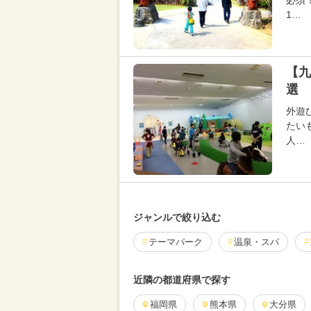
必須
1…
【九
選 
外遊
たい
人…
ジャンルで絞り込む
テーマパーク
温泉・スパ
近隣の都道府県で探す
福岡県
熊本県
大分県