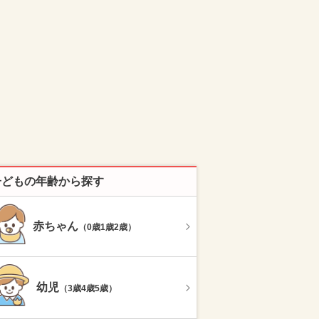
子どもの年齢から探す
赤ちゃん
（0歳1歳2歳）
幼児
（3歳4歳5歳）