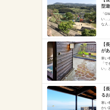
【長
型
「G
い…
な人
【長
があ
寒い
「で
い」
【長
るお
寒い
かい