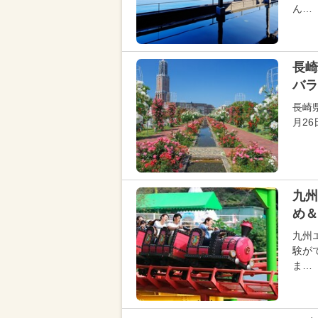
ん…
長崎
バラ
長崎
月2
九州
め＆
九州
験が
ま…