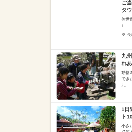
ご当
タウ
佐世
♪
長
九州
れあ
動物
でき
九…
1日
ト1
小さ