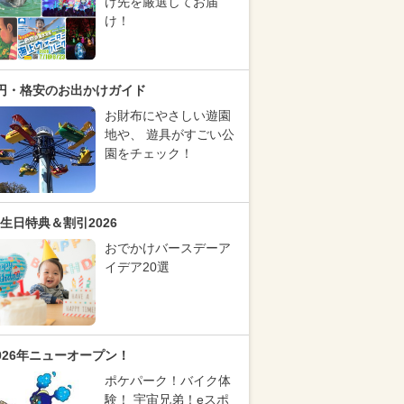
け先を厳選してお届
け！
円・格安のお出かけガイド
お財布にやさしい遊園
地や、 遊具がすごい公
園をチェック！
生日特典＆割引2026
おでかけバースデーア
イデア20選
026年ニューオープン！
ポケパーク！バイク体
験！ 宇宙兄弟！eスポ