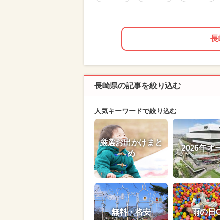
長
長崎県の記事を絞り込む
人気キーワードで絞り込む
厳選お出かけまと
2026年オ
め
無料・格安
雨の日