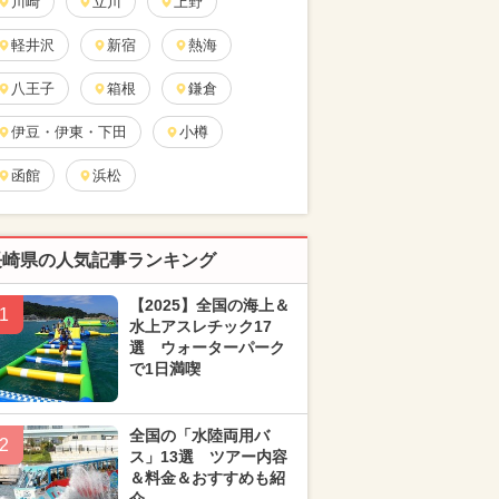
川崎
立川
上野
軽井沢
新宿
熱海
八王子
箱根
鎌倉
伊豆・伊東・下田
小樽
函館
浜松
長崎県の人気記事ランキング
【2025】全国の海上＆
1
水上アスレチック17
選 ウォーターパーク
で1日満喫
全国の「水陸両用バ
2
ス」13選 ツアー内容
＆料金＆おすすめも紹