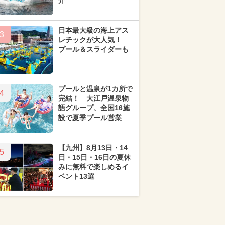
介
日本最大級の海上アス
3
レチックが大人気！
プール＆スライダーも
プールと温泉が1カ所で
4
完結！ 大江戸温泉物
語グループ、全国16施
設で夏季プール営業
【九州】8月13日・14
5
日・15日・16日の夏休
みに無料で楽しめるイ
ベント13選