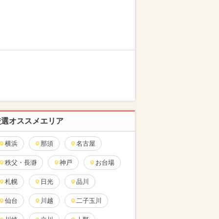
厳選オススメエリア
横浜
那須
名古屋
秩父・長瀞
神戸
お台場
札幌
日光
品川
仙台
川越
二子玉川